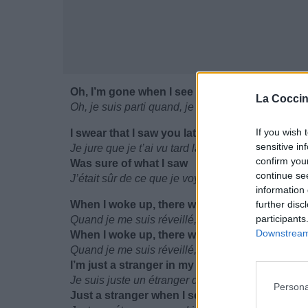
Oh, I’m gone when I see you rising, I see you r
La Coccin
Oh, je suis parti quand, je vois que tu te lèves, je 
If you wish 
I swear that I saw you late last night
sensitive in
Je jure que je t’ai vu tard la nuit dernière
confirm you
Was sure of what I saw
continue se
J’était sûr de ce que je voyais
information 
When I woke up, there was nothing
further disc
participants
Quand je me suis réveillé, il n’y avait rien
Downstream 
When I woke up, there was nothing more
Quand je me suis réveillé, il n’y avait rien de plus
I’m just a stranger in my bed
Je suis juste un étranger dans mon lit
Persona
Just a stranger when I see her