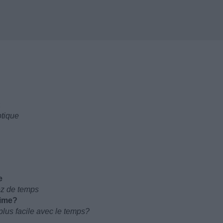
ptique
e
ez de temps
time?
 plus facile avec le temps?