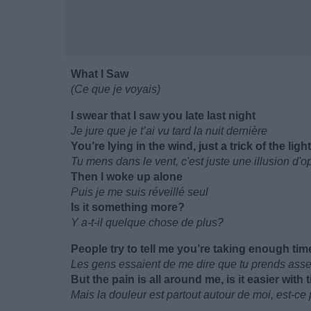
What I Saw
(Ce que je voyais)
I swear that I saw you late last night
Je jure que je t’ai vu tard la nuit dernière
You’re lying in the wind, just a trick of the light
Tu mens dans le vent, c'est juste une illusion d'o
Then I woke up alone
Puis je me suis réveillé seul
Is it something more?
Y a-t-il quelque chose de plus?
People try to tell me you’re taking enough tim
Les gens essaient de me dire que tu prends ass
But the pain is all around me, is it easier with 
Mais la douleur est partout autour de moi, est-ce