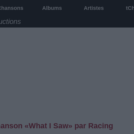
Chansons
Albums
Artistes
tC
uctions
chanson «What I Saw» par Racing