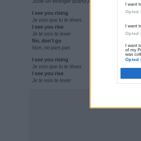
Juste un étranger quand je la vois
I want t
Opted 
I see you rising
Je vois que tu te lèves
I want t
I see you rise
Opted 
Je te vois te lever
No, don’t go
I want t
Non, ne pars pas
of my P
was col
I see you rising
Opted 
Je vois que tu te lèves
I see you rise
Je te vois te lever