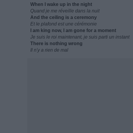
When I wake up in the night
Quand je me réveille dans la nuit
And the ceiling is a ceremony
Et le plafond est une cérémonie
I am king now, I am gone for a moment
Je suis le roi maintenant, je suis parti un instant
There is nothing wrong
Il n'y a rien de mal