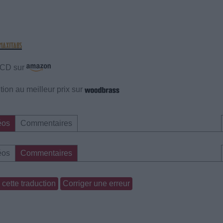
e CD sur
ion au meilleur prix sur
éos
Commentaires
éos
Commentaires
cette traduction
Corriger une erreur