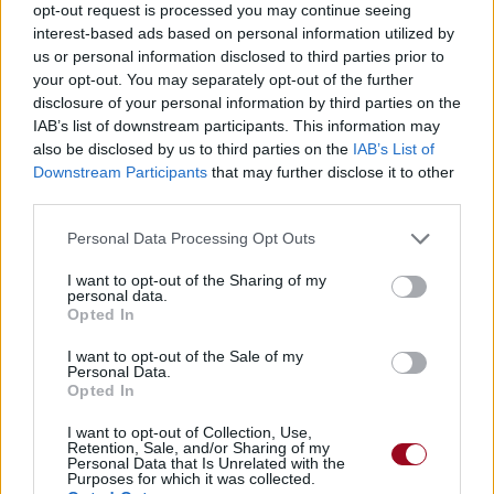
Publié par
HivaNyah
le 29 juin 2015 à
5281
2
2
4
opt-out request is processed you may continue seeing
3h02.
interest-based ads based on personal information utilized by
us or personal information disclosed to third parties prior to
Chanteurs :
Mika
your opt-out. You may separately opt-out of the further
Albums :
No Place in Heaven
disclosure of your personal information by third parties on the
IAB’s list of downstream participants. This information may
also be disclosed by us to third parties on the
IAB’s List of
Downstream Participants
that may further disclose it to other
third parties.
Paroles + Traduction
Téléchargement
Vidéos
⇑
Personal Data Processing Opt Outs
Commentaires
I want to opt-out of the Sharing of my
personal data.
Opted In
I want to opt-out of the Sale of my
Pour prolonger le plaisir musical :
Personal Data.
Opted In
Vous aimez chanter, apprenez la guitare chez
Télécharger légalement les MP3 sur
I want to opt-out of Collection, Use,
Télécharger légalement les MP3 ou trouver le CD sur
Retention, Sale, and/or Sharing of my
Personal Data that Is Unrelated with the
Purposes for which it was collected.