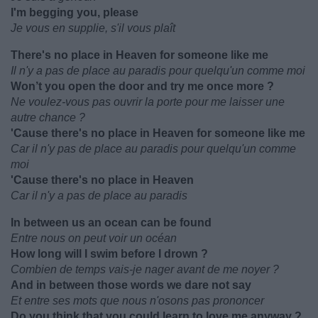
I'm begging you, please
Je vous en supplie, s'il vous plaît
There's no place in Heaven for someone like me
Il n'y a pas de place au paradis pour quelqu'un comme moi
Won’t you open the door and try me once more ?
Ne voulez-vous pas ouvrir la porte pour me laisser une
autre chance ?
'Cause there's no place in Heaven for someone like me
Car il n'y pas de place au paradis pour quelqu'un comme
moi
'Cause there's no place in Heaven
Car il n'y a pas de place au paradis
In between us an ocean can be found
Entre nous on peut voir un océan
How long will I swim before I drown ?
Combien de temps vais-je nager avant de me noyer ?
And in between those words we dare not say
Et entre ses mots que nous n'osons pas prononcer
Do you think that you could learn to love me anyway ?