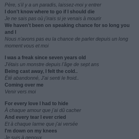
Père, s'il y a un paradis, laissez-moi y entrer
I don't know where to go if I should die
Je ne sais pas où j'irais si je venais à mourir
We haven't been on speaking chance for so long you
and I
Nous n'avons pas eu la chance de parler depuis un long
moment vous et moi
I was a freak since seven years old
J'étais un monstre depuis l'âge de sept ans
Being cast away, I felt the cold..
Été abandonné, J'ai senti le froid..
Coming over me
Venir vers moi
For every love I had to hide
À chaque amour que j'ai dû cacher
And every tear I ever cried
Et à chaque larme que j'ai versée
I'm down on my knees
Je suis à genoux