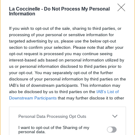
La Coccinelle -
Do Not Process My Personal
Information
If you wish to opt-out of the sale, sharing to third parties, or
processing of your personal or sensitive information for
targeted advertising by us, please use the below opt-out
section to confirm your selection. Please note that after your
opt-out request is processed you may continue seeing
interest-based ads based on personal information utilized by
us or personal information disclosed to third parties prior to
your opt-out. You may separately opt-out of the further
disclosure of your personal information by third parties on the
IAB’s list of downstream participants. This information may
also be disclosed by us to third parties on the
IAB’s List of
Downstream Participants
that may further disclose it to other
Publié par
Tigrex-Feu d'Hiver
le 6 juillet
93371
4
4
7
third parties.
2015 à 18h46.
Personal Data Processing Opt Outs
Chanteurs :
Turilli/Lione Rhapsody
Albums :
Prometheus - Symphonia Ignis
I want to opt-out of the Sharing of my
personal data.
Divinus