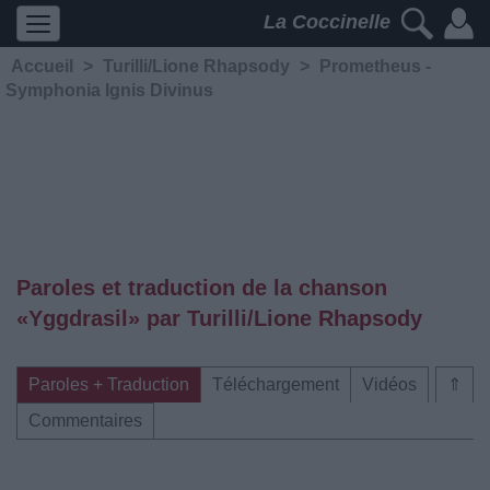
La Coccinelle
Accueil
>
Turilli/Lione Rhapsody
>
Prometheus -
Symphonia Ignis Divinus
Paroles et traduction de la chanson
«Yggdrasil» par Turilli/Lione Rhapsody
Paroles + Traduction
Téléchargement
Vidéos
⇑
Commentaires