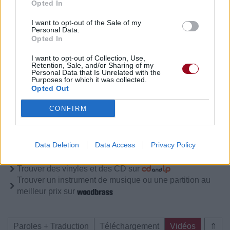
Opted In
I want to opt-out of the Sale of my
Personal Data.
Paroles + Traduction
Téléchargement
Vidéos
⇑
Opted In
Commentaires
I want to opt-out of Collection, Use,
Retention, Sale, and/or Sharing of my
Personal Data that Is Unrelated with the
Purposes for which it was collected.
Opted Out
Pour prolonger le plaisir musical :
CONFIRM
Vous aimez chanter, apprenez la guitare chez
Télécharger légalement les MP3 sur
Data Deletion
Data Access
Privacy Policy
Télécharger légalement les MP3 ou trouver le CD sur
Trouver des vinyles et des CD sur
Trouver un instrument de musique ou une partition au
meilleur prix sur
Paroles + Traduction
Téléchargement
Vidéos
⇑