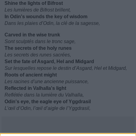
Shine the lights of Bifrost
Les lumières de Bifrost brillent,
In Odin's wounds the key of wisdom
Dans les plaies d’Odin, la clé de la sagesse,
Carved in the wise trunk
Sont sculptés dans le tronc sage,
The secrets of the holy runes
Les secrets des runes sacrées,
Set the fate of Asgard, Hel and Midgard
Sur lesquelles repose le destin d’Asgard, Hel et Midgard,
Roots of ancient might
Les racines d’une ancienne puissance,
Reflected in Valhalla's light
Reflétée dans la lumière du Valhalla,
Odin's eye, the eagle eye of Yggdrasil
L’œil d’Odin, l’œil d’aigle de l’Yggdrasil,