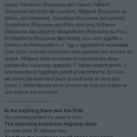
Ases), Vanaheim (Royaume des Vanes), Alfheim
(Royaume des Elfes de Lumière), Midgard (Royaume du
Milieu, des hommes), Jotunheim (Royaume des géants),
Svatalheim (Royaume des Elfes obscurs), Nilfheim
(Royaume des Glaces), Muspellheim (Royaume du Feu),
et Nibelheim (Royaume des Morts). Son nom signifie «
Destrier du Redoutable », « Ygg » signifiant le redoutable
Dieu Odin. Huit des royaumes sont opposés par tranche de
quatre, Midgard étant au centre et séparant des deux
parties des royaumes opposés. C’est en restant pendu à
une branche d’Yggdrasil, percé d’une branche, qu’Odin
découvrit pendant neuf jours et neuf nuits le sens des
runes. L’Arbre Monde est le premier de tous les arbres et
son origine est inconnue.
_________________
In the begining there was the Void
Au commencement il y avait la Voix,
The unending emptiness reigning alone
Le vide sans fin régnant seul,