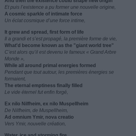
And then the existence could shape new origin
Et puis l’existence a pu former une nouvelle origine,
A cosmic sparkle of intimate force
Un éclat cosmique d’une force intime,
It grew and spread, first form of life
Il a grandi et s’est propagé, la première forme de vie,
What'd become known as the "giant world tree"
C’est alors qu’il est devenu le fameux « Grand Arbre
Monde »,
While all around primal energies formed
Pendant que tout autour, les premières énergies se
formaient,
The eternal emptiness finally filled
Le vide éternel fut enfin forgé,
Ex nilo Nilfheim, ex nilo Muspellheim
De Nilfheim, de Muspellheim,
Ad omnium Ymir, nova creatio
Vers Ymir, nouvelle création,
Water, ice and storming fire