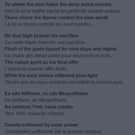
To where the mist hides the deep astral secrets
Vers là où le mythe cache les profonds secrets astraux,
There where the Nornir control the nine world
Là où le Nornir contrôle les neuf mondes,
On that high branch his sacrifice
Sur cette haute branche, son sacrifice,
Flesh of the gods ripped for nine days and nights
La chaire des dieux violée pour neuf jours et nuits,
The naked spirit as his final offer
L’esprit nu comme offre finale,
While the dark waters reflected pure light
Tandis que les eaux sombres ont reflété la lumière pure,
Ex nilo Nilfheim, ex nilo Muspellheim
De Nilfheim, de Muspellheim,
As omnium Ymir, nova creatio
Vers Ymir, nouvelle création,
Greatly enflamed by runic power
Grandement enflammé par le pouvoir runique,