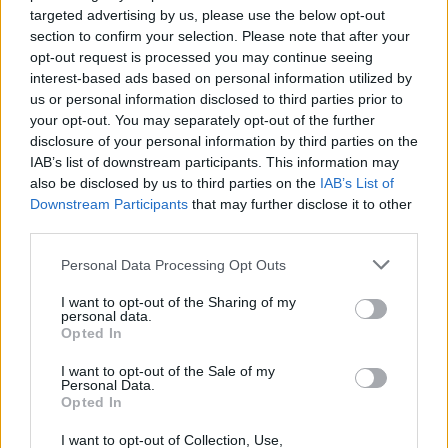
targeted advertising by us, please use the below opt-out
section to confirm your selection. Please note that after your
opt-out request is processed you may continue seeing
interest-based ads based on personal information utilized by
us or personal information disclosed to third parties prior to
your opt-out. You may separately opt-out of the further
Publié par
Lutchack
le 14 juillet 2015 à
6354
2
3
6
disclosure of your personal information by third parties on the
12h04.
IAB’s list of downstream participants. This information may
Chanteurs :
Moonspell
also be disclosed by us to third parties on the
IAB’s List of
Downstream Participants
that may further disclose it to other
Albums :
Alpha Noir / Omega White
third parties.
Personal Data Processing Opt Outs
I want to opt-out of the Sharing of my
Paroles + Traduction
Téléchargement
Vidéos
⇑
personal data.
Opted In
Commentaires
I want to opt-out of the Sale of my
Personal Data.
Opted In
I want to opt-out of Collection, Use,
Pour prolonger le plaisir musical :