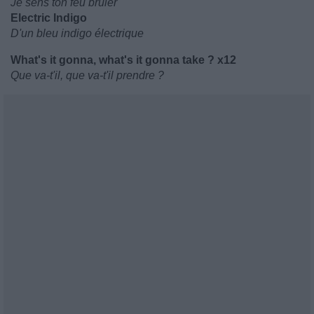
Je sens ton feu brûler
Electric Indigo
D'un bleu indigo électrique
What's it gonna, what's it gonna take ? x12
Que va-t'il, que va-t'il prendre ?