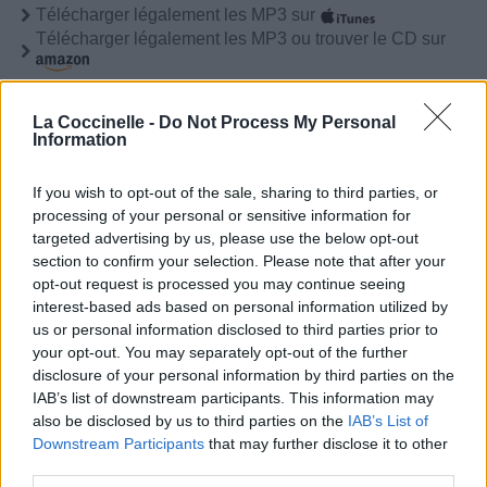
Télécharger légalement les MP3 sur
Télécharger légalement les MP3 ou trouver le CD sur
Trouver des vinyles et des CD sur
Trouver un instrument de musique ou une partition au
La Coccinelle -
Do Not Process My Personal
meilleur prix sur
Information
If you wish to opt-out of the sale, sharing to third parties, or
Paroles + Traduction
Téléchargement
Vidéos
⇑
processing of your personal or sensitive information for
targeted advertising by us, please use the below opt-out
Commentaires
section to confirm your selection. Please note that after your
opt-out request is processed you may continue seeing
interest-based ads based on personal information utilized by
Paroles + Traduction
Téléchargement
Vidéos
⇑
us or personal information disclosed to third parties prior to
Commentaires
your opt-out. You may separately opt-out of the further
disclosure of your personal information by third parties on the
IAB’s list of downstream participants. This information may
Dire «merci» pour cette traduction
Corriger une erreur
also be disclosed by us to third parties on the
IAB’s List of
Downstream Participants
that may further disclose it to other
third parties.