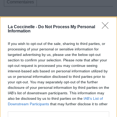
Commentaires
La Coccinelle -
Do Not Process My Personal
Pour prolonger le plaisir musical :
Information
Vous aimez chanter, apprenez la guitare chez
If you wish to opt-out of the sale, sharing to third parties, or
Télécharger légalement les MP3 sur
processing of your personal or sensitive information for
Télécharger légalement les MP3 ou trouver le CD sur
targeted advertising by us, please use the below opt-out
section to confirm your selection. Please note that after your
Trouver des vinyles et des CD sur
opt-out request is processed you may continue seeing
Trouver un instrument de musique ou une partition au
interest-based ads based on personal information utilized by
meilleur prix sur
us or personal information disclosed to third parties prior to
your opt-out. You may separately opt-out of the further
disclosure of your personal information by third parties on the
Paroles + Traduction
Téléchargement
Vidéos
⇑
IAB’s list of downstream participants. This information may
also be disclosed by us to third parties on the
IAB’s List of
Commentaires
Downstream Participants
that may further disclose it to other
third parties.
Voir la vidéo de «When We Were