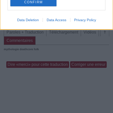
CONFIRM
Paroles + Traduction
Téléchargement
Vidéos
⇑
Commentaires
Data Deletion
Data Access
Privacy Policy
Paroles + Traduction
Téléchargement
Vidéos
⇑
Commentaires
mythologie
deathcore folk
Dire «merci» pour cette traduction
Corriger une erreur