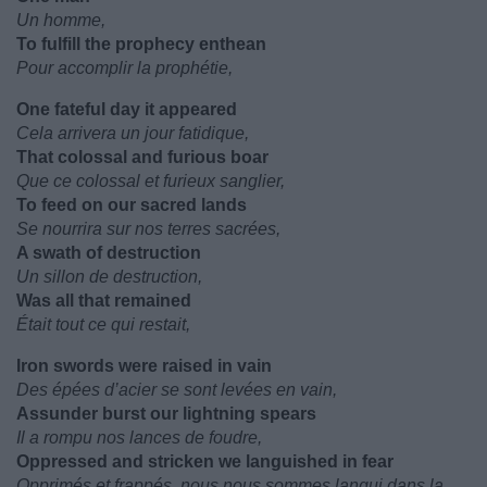
Un homme,
To fulfill the prophecy enthean
Pour accomplir la prophétie,
One fateful day it appeared
Cela arrivera un jour fatidique,
That colossal and furious boar
Que ce colossal et furieux sanglier,
To feed on our sacred lands
Se nourrira sur nos terres sacrées,
A swath of destruction
Un sillon de destruction,
Was all that remained
Était tout ce qui restait,
Iron swords were raised in vain
Des épées d’acier se sont levées en vain,
Assunder burst our lightning spears
Il a rompu nos lances de foudre,
Oppressed and stricken we languished in fear
Opprimés et frappés, nous nous sommes langui dans la