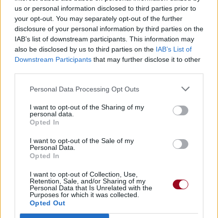
Albums :
Origins
us or personal information disclosed to third parties prior to
your opt-out. You may separately opt-out of the further
disclosure of your personal information by third parties on the
IAB’s list of downstream participants. This information may
also be disclosed by us to third parties on the
IAB’s List of
Paroles + Traduction
Téléchargement
Vidéos
⇑
Downstream Participants
that may further disclose it to other
Commentaires
third parties.
Personal Data Processing Opt Outs
I want to opt-out of the Sharing of my
personal data.
Pour prolonger le plaisir musical :
Opted In
Vous aimez chanter, apprenez la guitare chez
I want to opt-out of the Sale of my
Personal Data.
Télécharger légalement les MP3 sur
Opted In
Télécharger légalement les MP3 ou trouver le CD sur
I want to opt-out of Collection, Use,
Trouver des vinyles et des CD sur
Retention, Sale, and/or Sharing of my
Personal Data that Is Unrelated with the
Trouver un instrument de musique ou une partition au
Purposes for which it was collected.
meilleur prix sur
Opted Out