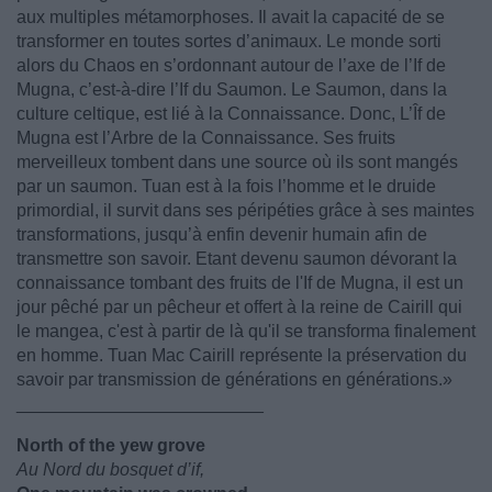
aux multiples métamorphoses. Il avait la capacité de se
transformer en toutes sortes d’animaux. Le monde sorti
alors du Chaos en s’ordonnant autour de l’axe de l’If de
Mugna, c’est-à-dire l’If du Saumon. Le Saumon, dans la
culture celtique, est lié à la Connaissance. Donc, L’Îf de
Mugna est l’Arbre de la Connaissance. Ses fruits
merveilleux tombent dans une source où ils sont mangés
par un saumon. Tuan est à la fois l’homme et le druide
primordial, il survit dans ses péripéties grâce à ses maintes
transformations, jusqu’à enfin devenir humain afin de
transmettre son savoir. Etant devenu saumon dévorant la
connaissance tombant des fruits de l'If de Mugna, il est un
jour pêché par un pêcheur et offert à la reine de Cairill qui
le mangea, c'est à partir de là qu'il se transforma finalement
en homme. Tuan Mac Cairill représente la préservation du
savoir par transmission de générations en générations.»
_________________________
North of the yew grove
Au Nord du bosquet d’if,