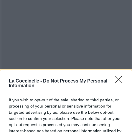
La Coccinelle -
Do Not Process My Personal
Information
If you wish to opt-out of the sale, sharing to third parties, or
processing of your personal or sensitive information for
Publié par
Tigrex-Feu d'Hiver
le 28 juillet
93331
4
4
7
targeted advertising by us, please use the below opt-out
2015 à 16h50.
section to confirm your selection. Please note that after your
opt-out request is processed you may continue seeing
Chanteurs :
Eluveitie
interest-based ads based on personal information utilized by