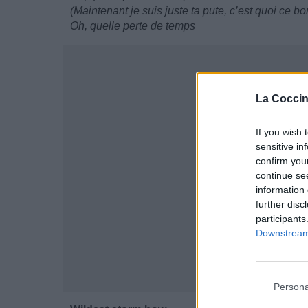
(Maintenant je suis juste ta pute, c’est quoi ce bor
Oh, quelle perte de temps
La Coccin
If you wish 
sensitive in
confirm you
continue se
information 
further disc
participants
Downstream 
Persona