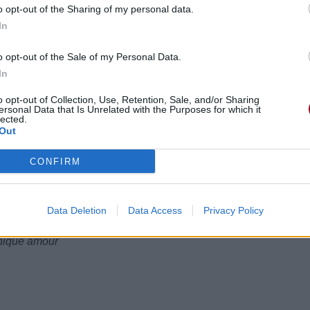
o opt-out of the Sharing of my personal data.
In
o opt-out of the Sale of my Personal Data.
In
sés ?
o opt-out of Collection, Use, Retention, Sale, and/or Sharing
se, ok
ersonal Data that Is Unrelated with the Purposes for which it
lected.
Out
CONFIRM
Data Deletion
Data Access
Privacy Policy
unique amour