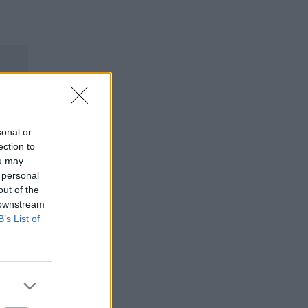
sonal or
ection to
ou may
 personal
out of the
 downstream
B’s List of