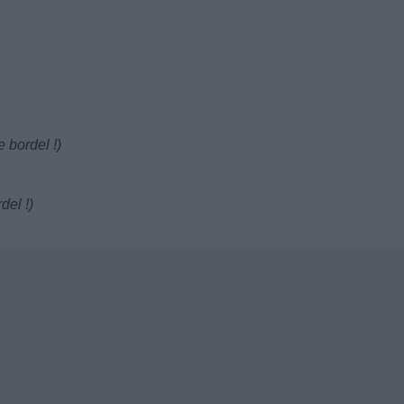
e bordel !)
del !)