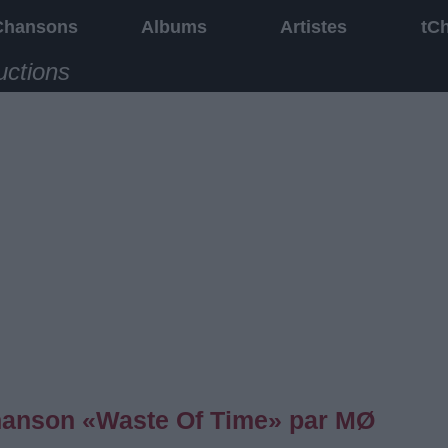
Chansons
Albums
Artistes
tC
uctions
 chanson «Waste Of Time» par MØ