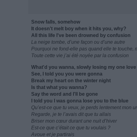
Snow falls, somehow
It doesn't melt boy when it hits you, why?
All this life I've been drowned by confusion
La neige tombe, d’une façon ou d’une autre
Pourquoi ne fond-elle pas quand elle te touche, 
Toute cette vie j’ai été noyée par la confusion
What'd you wanna, slowly losing my one love
See, I told you you were gonna
Break my heart on the winter night
Is that what you wanna?
Say the word and I'll be gone
I told you I was gonna lose you to the blue
Qu’est-ce que tu veux, je perds lentement mon 
Regarde, je te l’avais dit que tu allais
Briser mon cœur durant une nuit d’hiver
Est-ce que c’était ce que tu voulais ?
Avoue et je partirais