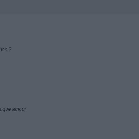
mec ?
unique amour