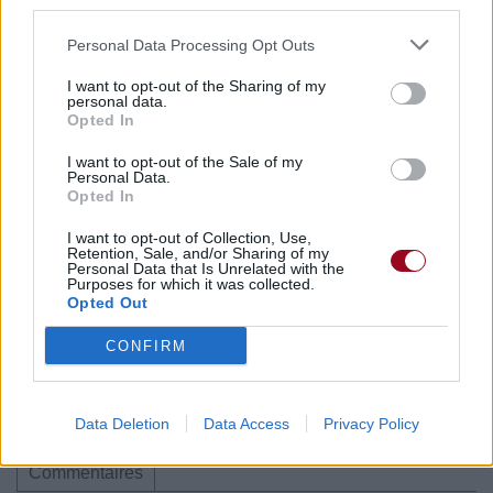
third parties.
Paroles + Traduction
Téléchargement
Vidéos
⇑
Personal Data Processing Opt Outs
Commentaires
I want to opt-out of the Sharing of my
personal data.
Opted In
I want to opt-out of the Sale of my
Pour prolonger le plaisir musical :
Personal Data.
Opted In
Vous aimez chanter, apprenez la guitare chez
I want to opt-out of Collection, Use,
Télécharger légalement les MP3 sur
Retention, Sale, and/or Sharing of my
Télécharger légalement les MP3 ou trouver le CD sur
Personal Data that Is Unrelated with the
Purposes for which it was collected.
Opted Out
Trouver des vinyles et des CD sur
Trouver un instrument de musique ou une partition au
CONFIRM
meilleur prix sur
Data Deletion
Data Access
Privacy Policy
Paroles + Traduction
Téléchargement
Vidéos
⇑
Commentaires