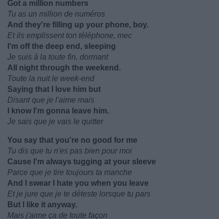
Got a million numbers
Tu as un million de numéros
And they're filling up your phone, boy.
Et ils emplissent ton téléphone, mec
I'm off the deep end, sleeping
Je suis à la toute fin, dormant
All night through the weekend.
Toute la nuit le week-end
Saying that I love him but
Disant que je l'aime mais
I know I'm gonna leave him.
Je sais que je vais le quitter
You say that you're no good for me
Tu dis que tu n'es pas bien pour moi
Cause I'm always tugging at your sleeve
Parce que je tire toujours ta manche
And I swear I hate you when you leave
Et je jure que je te déteste lorsque tu pars
But I like it anyway.
Mais j'aime ça de toute façon