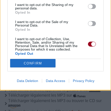
Publié par
Melomaniac
le 4 août 2015 à
10171
3
3
5
I want to opt-out of the Sharing of my
2h51.
personal data.
Opted In
Chanteurs :
Saint Asonia
I want to opt-out of the Sale of my
Albums :
Saint Asonia
Personal Data.
Opted In
I want to opt-out of Collection, Use,
Retention, Sale, and/or Sharing of my
Personal Data that Is Unrelated with the
Paroles + Traduction
Téléchargement
Vidéos
⇑
Purposes for which it was collected.
Opted Out
Commentaires
CONFIRM
Pour prolonger le plaisir musical :
Data Deletion
Data Access
Privacy Policy
Vous aimez chanter, apprenez la guitare chez
Télécharger légalement les MP3 sur
Télécharger légalement les MP3 ou trouver le CD sur