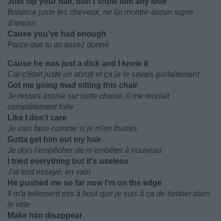
Just flip your hair, don't show him any love
Balance juste tes cheveux, ne lui montre aucun signe
d'amour
Cause you've had enough
Parce que tu as assez donné
Cause he was just a dick and I knew it
Car c'était juste un abruti et ça je le savais parfaitement
Got me going mad sitting this chair
Je restais assise sur cette chaise, il me rendait
complètement folle
Like I don't care
Je vais faire comme si je m'en foutais
Gotta get him out my hair
Je dois l'empêcher de m’embêter à nouveau
I tried everything but it's useless
J'ai tout essayé, en vain
He pushed me so far now I'm on the edge
Il m'a tellement mis à bout que je suis à ça de tomber dans
le vide
Make him disappear