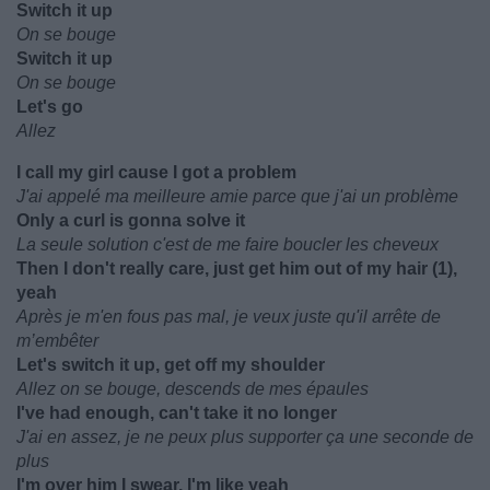
Switch it up
On se bouge
Switch it up
On se bouge
Let's go
Allez
I call my girl cause I got a problem
J'ai appelé ma meilleure amie parce que j'ai un problème
Only a curl is gonna solve it
La seule solution c'est de me faire boucler les cheveux
Then I don't really care, just get him out of my hair (1),
yeah
Après je m'en fous pas mal, je veux juste qu'il arrête de
m’embêter
Let's switch it up, get off my shoulder
Allez on se bouge, descends de mes épaules
I've had enough, can't take it no longer
J'ai en assez, je ne peux plus supporter ça une seconde de
plus
I'm over him I swear, I'm like yeah