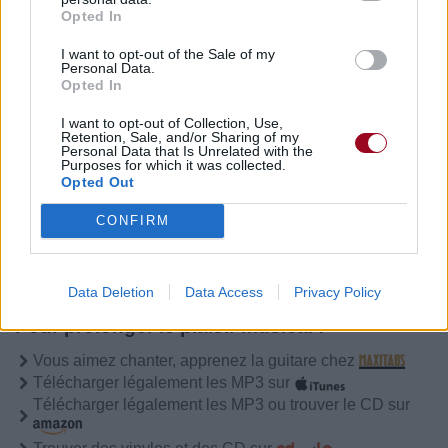
Publié par
Loony1d33
le 28 août 2015 à
6276
2
3
5
Opted In
19h53.
I want to opt-out of the Sale of my
Chanteurs :
Little Mix
Personal Data.
Opted In
Albums :
Get Weird
I want to opt-out of Collection, Use,
Retention, Sale, and/or Sharing of my
Personal Data that Is Unrelated with the
Purposes for which it was collected.
Opted Out
Paroles + Traduction
Téléchargement
Vidéos
⇑
Commentaires
CONFIRM
Data Deletion
Data Access
Privacy Policy
Pour prolonger le plaisir musical :
Vous aimez chanter, apprenez la guitare chez
Télécharger légalement les MP3 sur
Télécharger légalement les MP3 ou trouver le CD sur