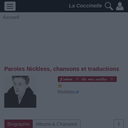
La Coccinelle
Accueil
Paroles Nickless, chansons et traductions
0
0
Nickless
Biographie
Albums & Chansons
⇑