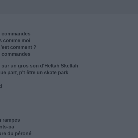
 aux commandes
uds comme moi
 c'est comment ?
 aux commandes
te sur un gros son d'Heltah Skeltah
e part, p't-être un skate park
d
tu rampes
ents-pa
ture du péroné