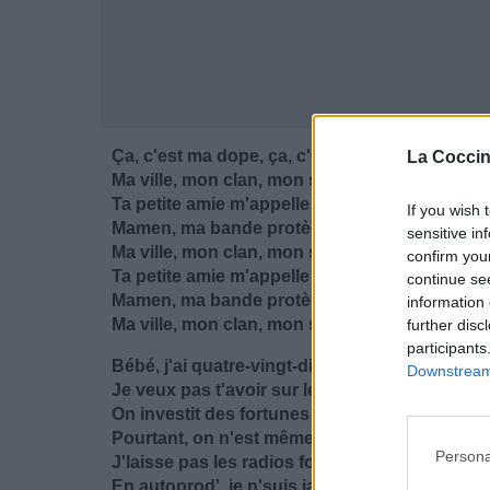
Ça, c'est ma dope, ça, c'est ma dope
La Coccin
Ma ville, mon clan, mon style, mon flow, ça, c
Ta petite amie m'appelle "mon beau", ça, c'e
If you wish 
Mamen, ma bande protège mon dos, ça, c'es
sensitive in
Ma ville, mon clan, mon style, mon flow, ça, c
confirm you
Ta petite amie m'appelle "mon beau", ça, c'e
continue se
Mamen, ma bande protège mon dos, ça, c'es
information 
Ma ville, mon clan, mon style, mon flow, ça, c
further disc
participants
Bébé, j'ai quatre-vingt-dix-neuf 'blèmes
Downstream 
Je veux pas t'avoir sur le dos, je veux t'avoir 
On investit des fortunes que l'on n'a pas
Pourtant, on n'est même pas sûrs de vendre
Persona
J'laisse pas les radios formater mon boulot
En autoprod', je n'suis jamais épuisé