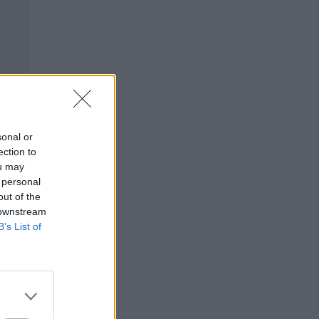
sonal or
ection to
ou may
 personal
out of the
 downstream
B’s List of