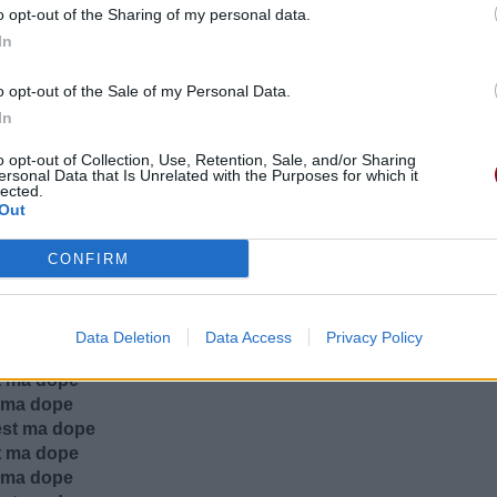
o opt-out of the Sharing of my personal data.
uneau
In
eurs de naan cheese
o opt-out of the Sale of my Personal Data.
 comme tous les jeunes nés dans les nineties
ise d'aïkido
In
os d'white widow
o opt-out of Collection, Use, Retention, Sale, and/or Sharing
ed d'Hollande, d'Hollande
ersonal Data that Is Unrelated with the Purposes for which it
ollar, donnant-donnant
lected.
Out
là, question d'honneur
ué comme un donut donut
CONFIRM
ollande, d'Hollande
ollar, donnant-donnant
Data Deletion
Data Access
Privacy Policy
'est ma dope
st ma dope
t ma dope
'est ma dope
st ma dope
t ma dope