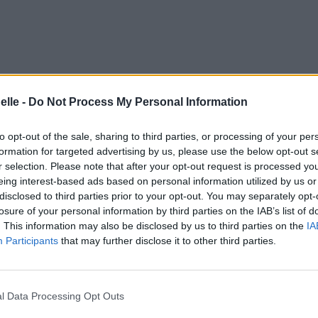
elle -
Do Not Process My Personal Information
'est ma dope
st ma dope
to opt-out of the sale, sharing to third parties, or processing of your per
t ma dope
formation for targeted advertising by us, please use the below opt-out s
'est ma dope
r selection. Please note that after your opt-out request is processed y
st ma dope
eing interest-based ads based on personal information utilized by us or
t ma dope
disclosed to third parties prior to your opt-out. You may separately opt-
'est ma dope
losure of your personal information by third parties on the IAB’s list of
. This information may also be disclosed by us to third parties on the
IA
Participants
that may further disclose it to other third parties.
sur le ventre
l Data Processing Opt Outs