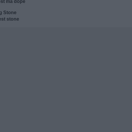
'est ma dope
ng Stone
est stone