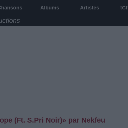
Chansons
Albums
Artistes
tC
uctions
pe (Ft. S.Pri Noir)» par Nekfeu