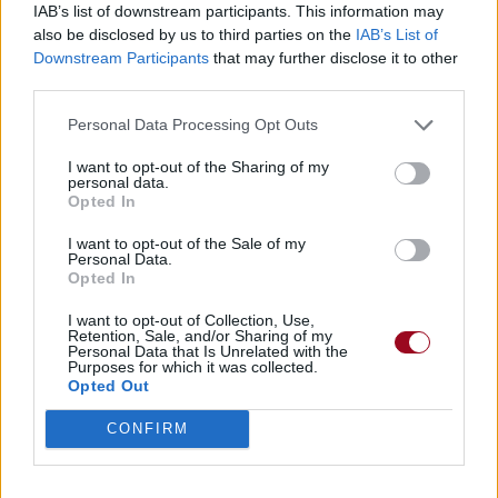
IAB’s list of downstream participants. This information may
also be disclosed by us to third parties on the
IAB’s List of
Downstream Participants
that may further disclose it to other
third parties.
Paroles
Téléchargement
Vidéos
⇑
Personal Data Processing Opt Outs
Commentaires
I want to opt-out of the Sharing of my
personal data.
Opted In
I want to opt-out of the Sale of my
Personal Data.
Pour prolonger le plaisir musical :
Opted In
Vous aimez chanter, apprenez la guitare chez
I want to opt-out of Collection, Use,
Télécharger légalement les MP3 sur
Retention, Sale, and/or Sharing of my
Télécharger légalement les MP3 ou trouver le CD sur
Personal Data that Is Unrelated with the
Purposes for which it was collected.
Opted Out
Trouver des vinyles et des CD sur
Trouver un instrument de musique ou une partition au
CONFIRM
meilleur prix sur