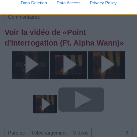
Data Deletion
Data Access
Privacy Policy
Paroles
Téléchargement
Vidéos
⇑
Commentaires
Voir la vidéo de «Point
d'Interrogation (Ft. Alpha Wann)»
Paroles
Téléchargement
Vidéos
⇑