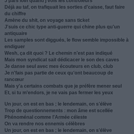
J'pars loin quand j'vois les contrôleurs
Déjà au taf, on trafiquait les sorties d'caisse, faut faire
du chiffre
Amène du shit, on voyage sans ticket
J'suis ce chic type anti-guerre qui chine plus qu'un
antiquaire
Les samples sont diggués, le flow semble impossible à
endiguer
Wesh, ça dit quoi ? Le chemin n'est pas indiqué
Mais mon syndicat sait dédicacer le son des caves
Je danse seul avec mes écouteurs en club, club
Je n'fais pas partie de ceux qu'ont beaucoup de
rancœur
Mais y'a certains combats que je préfère mener seul
Et, si tu m'endors, je ne vais pas fermer les yeux
Un jour, on est en bas ; le lendemain, on s'élève
Trop de questionnements : mon âme est scellée
Phénoménal comme l'Armée céleste
On va rendre nos ennemis célèbres
Un jour, on est en bas ; le lendemain, on s'élève