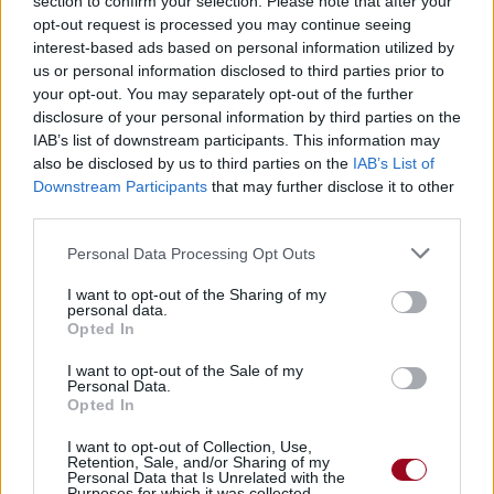
section to confirm your selection. Please note that after your
opt-out request is processed you may continue seeing
interest-based ads based on personal information utilized by
us or personal information disclosed to third parties prior to
your opt-out. You may separately opt-out of the further
disclosure of your personal information by third parties on the
IAB’s list of downstream participants. This information may
also be disclosed by us to third parties on the
IAB’s List of
Downstream Participants
that may further disclose it to other
Publié par
fairytalerocknroll
le 23
12540
3
3
6
third parties.
octobre 2015 à 20h55.
Personal Data Processing Opt Outs
Chanteurs :
Tori Kelly
I want to opt-out of the Sharing of my
Albums :
Unbreakable Smile
personal data.
Opted In
I want to opt-out of the Sale of my
Personal Data.
Opted In
Paroles + Traduction
Téléchargement
Vidéos
⇑
Commentaires
I want to opt-out of Collection, Use,
Retention, Sale, and/or Sharing of my
Personal Data that Is Unrelated with the
Purposes for which it was collected.