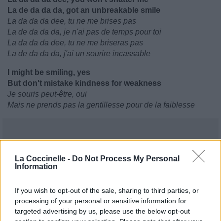
La de da da da, got an unbreakable smile
La da da da dee, tu ne me brises pas
La de da da da, je n'ai pas de temps pour toi
La da da da dee, tu ne me briseras pas
La de da da da, j'ai un sourire incassable
I might be smiling, yes
But don't mistake kindness for weakness
Je souris peut-être, oui
Mais ne prends pas la gentillesse pour de la faiblesse
La Coccinelle -
Do Not Process My Personal
Information
If you wish to opt-out of the sale, sharing to third parties, or
processing of your personal or sensitive information for
targeted advertising by us, please use the below opt-out