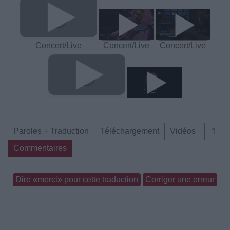
Concert/Live
Concert/Live
Concert/Live
Paroles + Traduction
Téléchargement
Vidéos
⇑
Commentaires
Dire «merci» pour cette traduction
Corriger une erreur