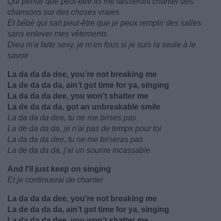
Qui pense que peut-être ils me laisseront chanter des
chansons sur des choses vraies
Et bébé qui sait peut-être que je peux remplir des salles
sans enlever mes vêtements
Dieu m'a faite sexy, je m'en fous si je suis la seule à le
savoir
La da da da dee, you’re not breaking me
La de da da da, ain’t got time for ya, singing
La da da da dee, you won’t shatter me
La de da da da, got an unbreakable smile
La da da da dee, tu ne me brises pas
La de da da da, je n'ai pas de temps pour toi
La da da da dee, tu ne me briseras pas
La de da da da, j'ai un sourire incassable
And I'll just keep on singing
Et je continuerai de chanter
La da da da dee, you’re not breaking me
La de da da da, ain’t got time for ya, singing
La da da da dee, you won’t shatter me