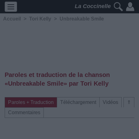
La Coccinelle
Accueil
>
Tori Kelly
>
Unbreakable Smile
Paroles et traduction de la chanson
«Unbreakable Smile» par Tori Kelly
Paroles + Traduction
Téléchargement
Vidéos
⇑
Commentaires