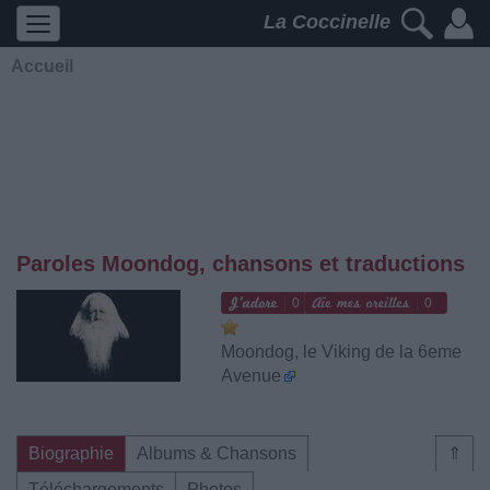
La Coccinelle
Accueil
Paroles Moondog, chansons et traductions
0
0
Moondog, le Viking de la 6eme
Avenue
Biographie
Albums & Chansons
⇑
Téléchargements
Photos