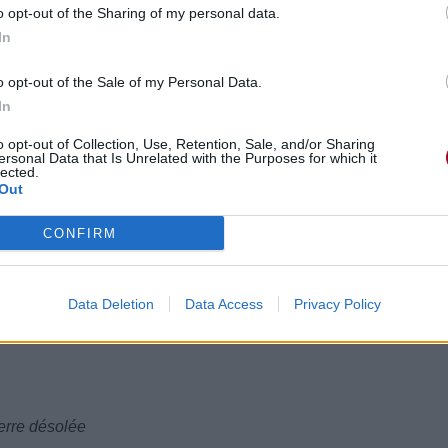
o opt-out of the Sharing of my personal data.
In
o opt-out of the Sale of my Personal Data.
In
o opt-out of Collection, Use, Retention, Sale, and/or Sharing
ersonal Data that Is Unrelated with the Purposes for which it
lected.
Out
CONFIRM
Data Deletion
Data Access
Privacy Policy
erre désolée