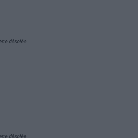
erre désolée
erre désolée