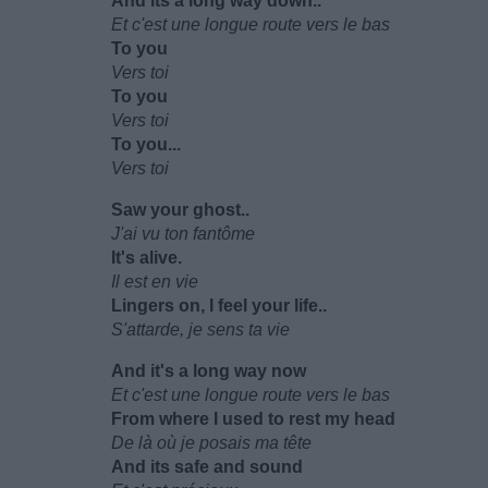
And its a long way down..
Et c'est une longue route vers le bas
To you
Vers toi
To you
Vers toi
To you...
Vers toi
Saw your ghost..
J'ai vu ton fantôme
It's alive.
Il est en vie
Lingers on, I feel your life..
S'attarde, je sens ta vie
And it's a long way now
Et c'est une longue route vers le bas
From where I used to rest my head
De là où je posais ma tête
And its safe and sound