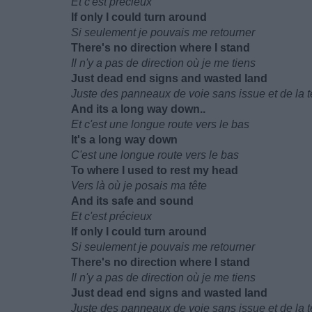
Et c'est précieux
If only I could turn around
Si seulement je pouvais me retourner
There's no direction where I stand
Il n'y a pas de direction où je me tiens
Just dead end signs and wasted land
Juste des panneaux de voie sans issue et de la t
And its a long way down..
Et c'est une longue route vers le bas
It's a long way down
C'est une longue route vers le bas
To where I used to rest my head
Vers là où je posais ma tête
And its safe and sound
Et c'est précieux
If only I could turn around
Si seulement je pouvais me retourner
There's no direction where I stand
Il n'y a pas de direction où je me tiens
Just dead end signs and wasted land
Juste des panneaux de voie sans issue et de la t