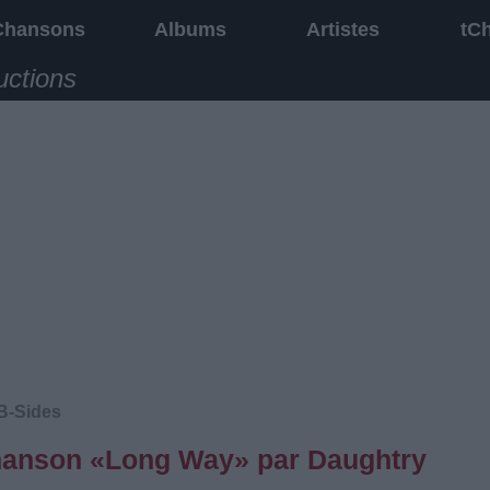
Chansons
Albums
Artistes
tC
uctions
B-Sides
 chanson «Long Way» par Daughtry