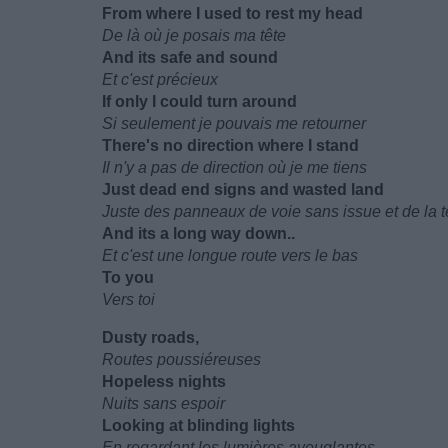
From where I used to rest my head
De là où je posais ma tête
And its safe and sound
Et c'est précieux
If only I could turn around
Si seulement je pouvais me retourner
There's no direction where I stand
Il n'y a pas de direction où je me tiens
Just dead end signs and wasted land
Juste des panneaux de voie sans issue et de la t
And its a long way down..
Et c'est une longue route vers le bas
To you
Vers toi
Dusty roads,
Routes poussiéreuses
Hopeless nights
Nuits sans espoir
Looking at blinding lights
En regardant les lumières aveuglantes