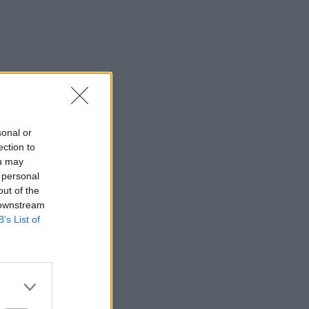
sonal or
ection to
ou may
 personal
out of the
 downstream
B’s List of