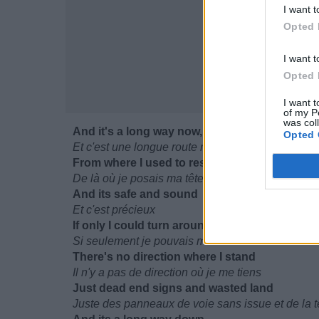
I want t
Opted 
I want t
Opted 
I want t
of my P
was col
And it's a long way now,
Opted 
Et c'est une longue route maintenant
From where I used to rest my head
De là où je posais ma tête
And its safe and sound
Et c'est précieux
If only I could turn around
Si seulement je pouvais me retourner
There's no direction where I stand
Il n'y a pas de direction où je me tiens
Just dead end signs and wasted land
Juste des panneaux de voie sans issue et de la t