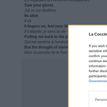
Saw your ghost,
J'ai vu ton fantôme
Its alive.
Il vit
It lingers on, feel your life.
Il s'attarde, je sens ta vie
La Coccin
Pulling me back to the place...
Qui me ramène à l'endroit
If you wish 
But the thought of staring back at you was mo
sensitive in
Mais la pensée de te fixer à nouveau est plus que
confirm you
continue se
information 
further disc
participants
Downstream 
Persona