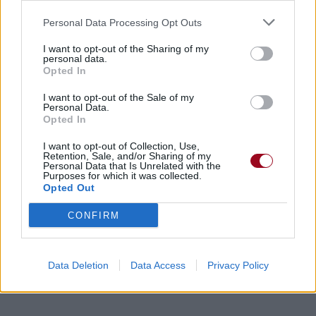
Personal Data Processing Opt Outs
Paroles + Traduction
Téléchargement
Vidéos
⇑
I want to opt-out of the Sharing of my
Commentaires
personal data.
Opted In
Voir la vidéo de «No Resolution»
I want to opt-out of the Sale of my
Personal Data.
Opted In
I want to opt-out of Collection, Use,
Retention, Sale, and/or Sharing of my
Personal Data that Is Unrelated with the
Purposes for which it was collected.
Opted Out
CONFIRM
Paroles + Traduction
Téléchargement
Vidéos
⇑
Commentaires
Data Deletion
Data Access
Privacy Policy
Dire «merci» pour cette traduction
Corriger une erreur