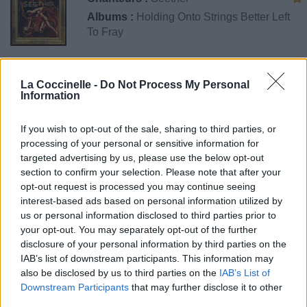
Albums :
Holding Onto Strings Better Left
To Fray
La Coccinelle -
Do Not Process My Personal
Paroles + Traduction
Téléchargement
Vidéos
⇑
Information
Commentaires
If you wish to opt-out of the sale, sharing to third parties, or
processing of your personal or sensitive information for
targeted advertising by us, please use the below opt-out
section to confirm your selection. Please note that after your
Pour prolonger le plaisir musical :
opt-out request is processed you may continue seeing
interest-based ads based on personal information utilized by
Vous aimez chanter, apprenez la guitare chez
us or personal information disclosed to third parties prior to
Télécharger légalement les MP3 sur
your opt-out. You may separately opt-out of the further
Télécharger légalement les MP3 ou trouver le CD sur
disclosure of your personal information by third parties on the
IAB’s list of downstream participants. This information may
Trouver des vinyles et des CD sur
also be disclosed by us to third parties on the
IAB’s List of
Trouver un instrument de musique ou une partition au
Downstream Participants
that may further disclose it to other
meilleur prix sur
third parties.