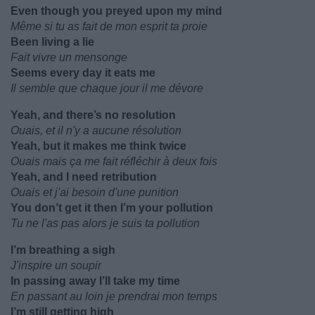
Even though you preyed upon my mind
Même si tu as fait de mon esprit ta proie
Been living a lie
Fait vivre un mensonge
Seems every day it eats me
Il semble que chaque jour il me dévore
Yeah, and there’s no resolution
Ouais, et il n'y a aucune résolution
Yeah, but it makes me think twice
Ouais mais ça me fait réfléchir à deux fois
Yeah, and I need retribution
Ouais et j'ai besoin d'une punition
You don’t get it then I’m your pollution
Tu ne l'as pas alors je suis ta pollution
I’m breathing a sigh
J'inspire un soupir
In passing away I’ll take my time
En passant au loin je prendrai mon temps
I’m still getting high