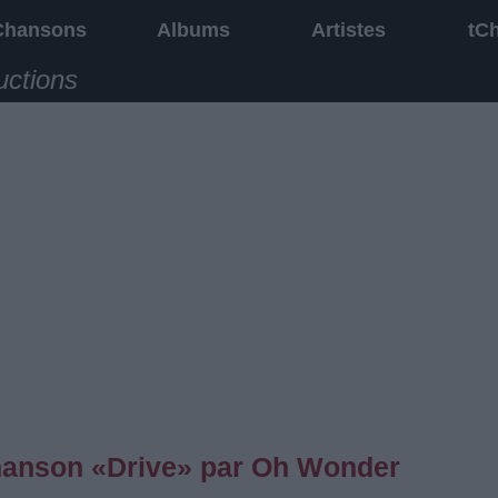
Chansons
Albums
Artistes
tC
uctions
 chanson «Drive» par Oh Wonder