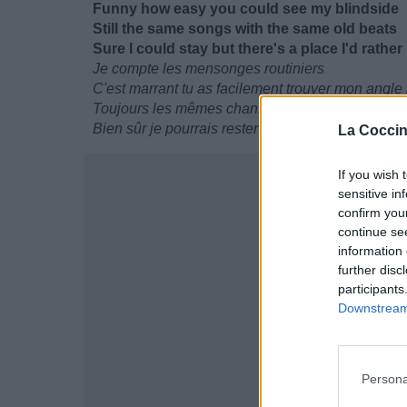
Funny how easy you could see my blindside
Still the same songs with the same old beats
Sure I could stay but there's a place I'd rather
Je compte les mensonges routiniers
C'est marrant tu as facilement trouver mon angle
Toujours les mêmes chansons avec les mêmes v
Bien sûr je pourrais rester mais il y a un endroit o
La Coccin
If you wish 
sensitive in
confirm you
continue se
information 
further disc
participants
Downstream 
Persona