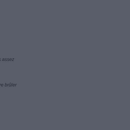
is assez
re brûler