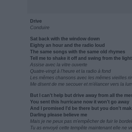
Drive
Conduire
Sat back with the window down
Eighty an hour and the radio loud
The same songs with the same old rhymes
Tell me to shake it off and swing from the ligh
Assise avec la vitre ouverte
Quatre-vingt à l'heure et la radio à fond
Les mêmes chansons avec les mêmes vieilles r
Me disent de me secouer et m'élancer vers la lu
But I can't help but drive away from all the 
You sent this hurricane now it won't go away
And I promised I'd be there but you don't mak
Darling please believe me
Mais je ne peux pas m'empêcher de fuir le bordel
Tu as envoyé cette tempête maintenant elle ne veu