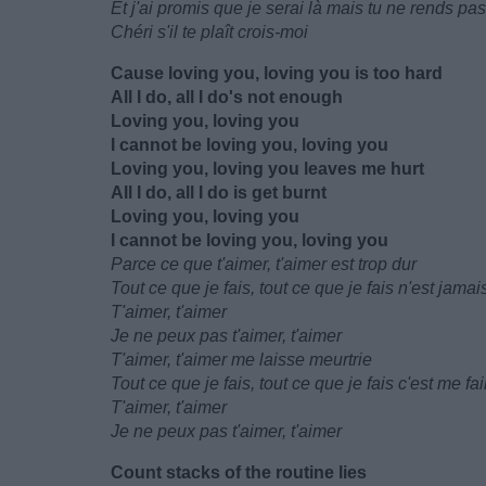
Et j'ai promis que je serai là mais tu ne rends pa
Chéri s'il te plaît crois-moi
Cause loving you, loving you is too hard
All I do, all I do's not enough
Loving you, loving you
I cannot be loving you, loving you
Loving you, loving you leaves me hurt
All I do, all I do is get burnt
Loving you, loving you
I cannot be loving you, loving you
Parce ce que t'aimer, t'aimer est trop dur
Tout ce que je fais, tout ce que je fais n'est jama
T'aimer, t'aimer
Je ne peux pas t'aimer, t'aimer
T'aimer, t'aimer me laisse meurtrie
Tout ce que je fais, tout ce que je fais c'est me fai
T'aimer, t'aimer
Je ne peux pas t'aimer, t'aimer
Count stacks of the routine lies