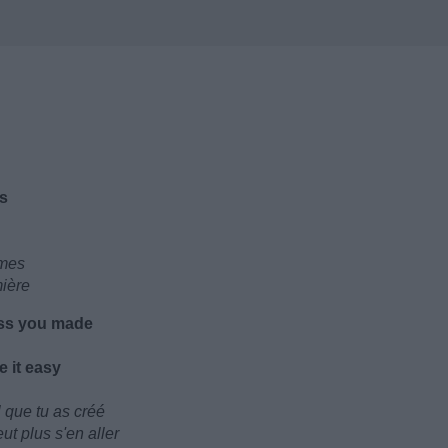
ts
imes
mière
mess you made
e it easy
 que tu as créé
t plus s'en aller