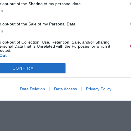
o opt-out of the Sharing of my personal data.
In
o opt-out of the Sale of my Personal Data.
mess you made
In
o opt-out of Collection, Use, Retention, Sale, and/or Sharing
e it easy
ersonal Data that Is Unrelated with the Purposes for which it
lected.
Out
 que tu as créé
t plus s'en aller
CONFIRM
s les choses faciles
Data Deletion
Data Access
Privacy Policy