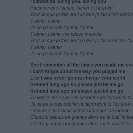
I cannot be loving you, loving you
Parce ce que t'aimer, t'aimer est trop dur
Tout ce que je fais, tout ce que je fais n'est jama
T'aimer, t'aimer
Je ne peux pas t'aimer, t'aimer
T'aimer, t'aimer me laisse meurtrie
Tout ce que je fais, tout ce que je fais c'est me fai
T'aimer, t'aimer
Je ne peux pas t'aimer, t'aimer
See I remember all the times you made me cov
I can't forgot about the way you played me
Like I was never gonna change your world
It ended long ago so please just let me go
It ended long ago so please just let me go
Tu vois je me souviens de toutes les fois où tu m'
Je ne peux pas oublier la façon dont tu t'es joué
Comme si je n'allais jamais changer ton monde
C'est fini depuis longtemps alors s'il te plaît laiss
C'est fini depuis longtemps alors s'il te plaît laiss