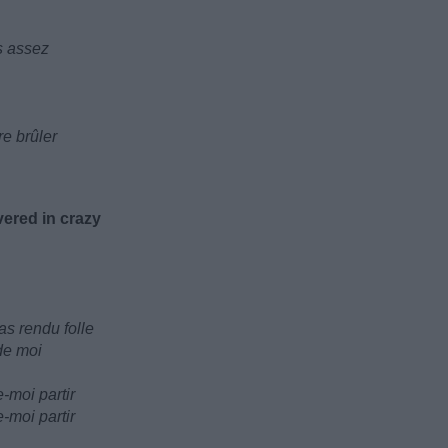
is assez
re brûler
ered in crazy
as rendu folle
 de moi
e-moi partir
e-moi partir