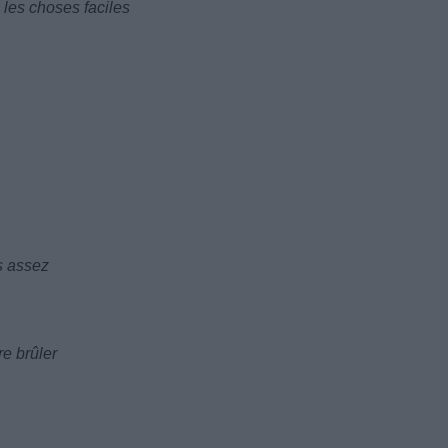
s les choses faciles
is assez
re brûler