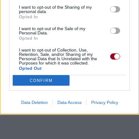
I want to opt-out of the Sharing of my
personal data.
Opted In
Concert/Live
Chanson sans vidéo
I want to opt-out of the Sale of my
Personal Data.
Opted In
I want to opt-out of Collection, Use,
Retention, Sale, and/or Sharing of my
Personal Data that Is Unrelated with the
Purposes for which it was collected.
Paroles + Traduction
Téléchargement
Vidéos
⇑
Opted Out
Commentaires
CONFIRM
Dire «merci» pour cette traduction
Corriger une erreur
Data Deletion
Data Access
Privacy Policy