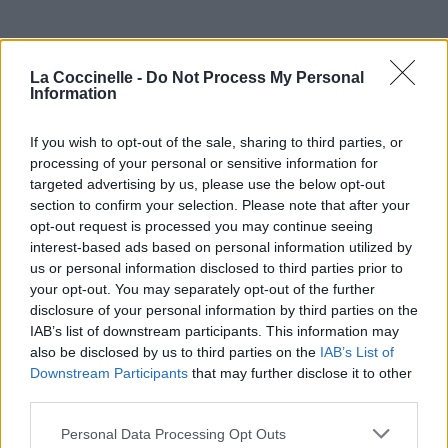
La Coccinelle -
Do Not Process My Personal
Pour prolonger le plaisir musical :
Information
Vous aimez chanter, apprenez la guitare chez
Télécharger légalement les MP3 sur
If you wish to opt-out of the sale, sharing to third parties, or
Télécharger légalement les MP3 ou trouver le CD sur
processing of your personal or sensitive information for
targeted advertising by us, please use the below opt-out
Trouver des vinyles et des CD sur
section to confirm your selection. Please note that after your
opt-out request is processed you may continue seeing
Trouver un instrument de musique ou une partition au
interest-based ads based on personal information utilized by
meilleur prix sur
us or personal information disclosed to third parties prior to
your opt-out. You may separately opt-out of the further
disclosure of your personal information by third parties on the
Paroles + Traduction
Téléchargement
Vidéos
⇑
IAB’s list of downstream participants. This information may
Commentaires
also be disclosed by us to third parties on the
IAB’s List of
Downstream Participants
that may further disclose it to other
Voir la vidéo de «Of These Chains»
third parties.
Personal Data Processing Opt Outs