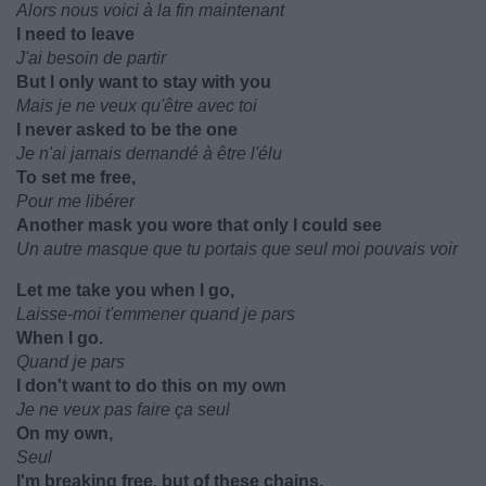
Alors nous voici à la fin maintenant
I need to leave
J'ai besoin de partir
But I only want to stay with you
Mais je ne veux qu'être avec toi
I never asked to be the one
Je n'ai jamais demandé à être l'élu
To set me free,
Pour me libérer
Another mask you wore that only I could see
Un autre masque que tu portais que seul moi pouvais voir
Let me take you when I go,
Laisse-moi t'emmener quand je pars
When I go.
Quand je pars
I don't want to do this on my own
Je ne veux pas faire ça seul
On my own,
Seul
I'm breaking free, but of these chains,