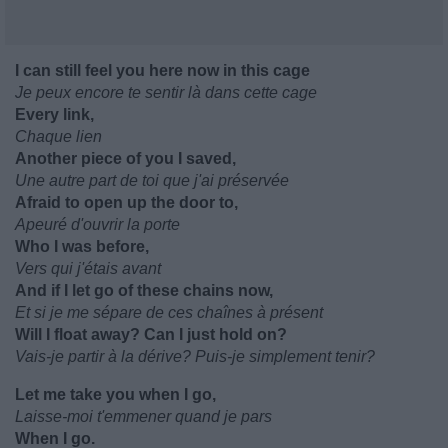
I can still feel you here now in this cage
Je peux encore te sentir là dans cette cage
Every link,
Chaque lien
Another piece of you I saved,
Une autre part de toi que j'ai préservée
Afraid to open up the door to,
Apeuré d'ouvrir la porte
Who I was before,
Vers qui j'étais avant
And if I let go of these chains now,
Et si je me sépare de ces chaînes à présent
Will I float away? Can I just hold on?
Vais-je partir à la dérive? Puis-je simplement tenir?
Let me take you when I go,
Laisse-moi t'emmener quand je pars
When I go.