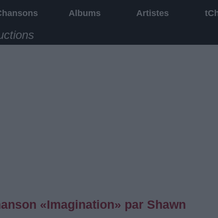
Chansons
Albums
Artistes
tC
uctions
chanson «Imagination» par Shawn