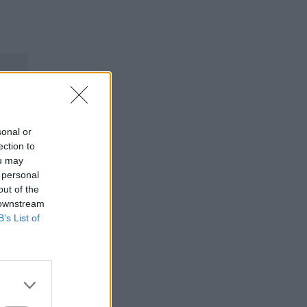
sonal or
ection to
ou may
 personal
out of the
 downstream
B’s List of