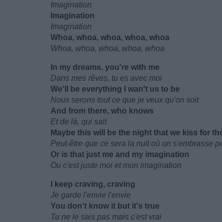
Imagination
Imagination
Imagination
Whoa, whoa, whoa, whoa, whoa
Whoa, whoa, whoa, whoa, whoa
In my dreams, you're with me
Dans mes rêves, tu es avec moi
We'll be everything I wan't us to be
Nous serons tout ce que je veux qu'on soit
And from there, who knows
Et de là, qui sait
Maybe this will be the night that we kiss for the
Peut-être que ce sera la nuit où on s'embrasse po
Or is that just me and my imagination
Ou c'est juste moi et mon imagination
I keep craving, craving
Je garde l'envie l'envie
You don't know it but it's true
Tu ne le sais pas mais c'est vrai