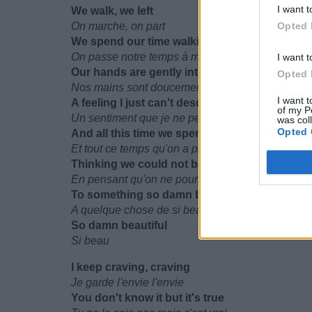
I want t
We walk, we left
On marche, on part
Opted 
We spend our time walking by the ocean side
On passe notre temps à marcher près de l'océan
I want t
Our hands are gently intertwined
Opted 
Nos mains sont doucement liées
I want t
A feeling I just can't describe
of my P
Un sentiment que je ne peux juste pas décrire
was col
Opted 
And all this time we spent alone
Et tout ce temps qu'on a passé seul
Thinking we could not belong
En pensant qu'on ne pourrait pas appartenir
To something so damn beautiful
A quelque chose de si beau
So damn beautiful
Si beau
I keep craving, craving
Je garde l'envie l'envie
You don't know it but it's true