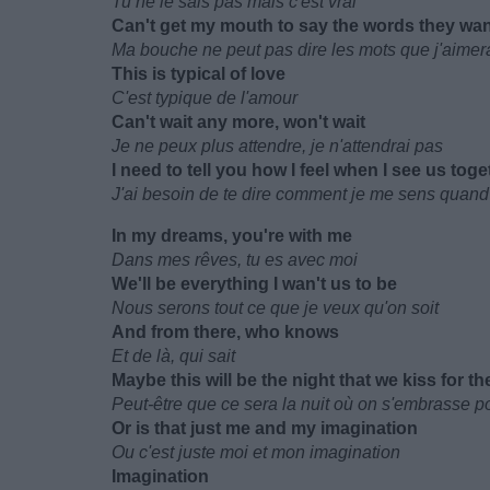
Tu ne le sais pas mais c'est vrai
Can't get my mouth to say the words they wa
Ma bouche ne peut pas dire les mots que j'aimera
This is typical of love
C'est typique de l'amour
Can't wait any more, won't wait
Je ne peux plus attendre, je n'attendrai pas
I need to tell you how I feel when I see us toge
J'ai besoin de te dire comment je me sens quand
In my dreams, you're with me
Dans mes rêves, tu es avec moi
We'll be everything I wan't us to be
Nous serons tout ce que je veux qu'on soit
And from there, who knows
Et de là, qui sait
Maybe this will be the night that we kiss for the
Peut-être que ce sera la nuit où on s'embrasse po
Or is that just me and my imagination
Ou c'est juste moi et mon imagination
Imagination