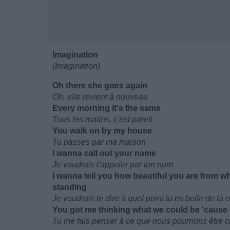
Imagination
(Imagination)
Oh there she goes again
Oh, elle revient à nouveau
Every morning it's the same
Tous les matins, c'est pareil
You walk on by my house
Tu passes par ma maison
I wanna call out your name
Je voudrais t'appeler par ton nom
I wanna tell you how beautiful you are from w
standing
Je voudrais te dire à quel point tu es belle de là o
You got me thinking what we could be 'cause
Tu me fais penser à ce que nous pourrions être c