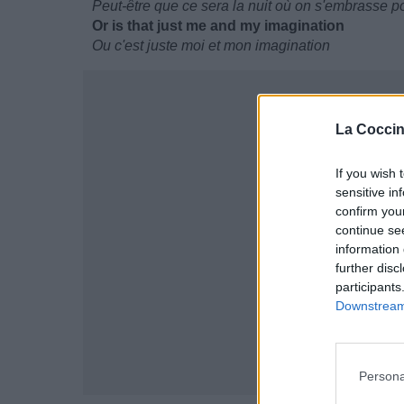
Peut-être que ce sera la nuit où on s'embrasse po
Or is that just me and my imagination
Ou c'est juste moi et mon imagination
La Coccin
If you wish 
sensitive in
confirm you
continue se
information 
further disc
participants
Downstream 
Persona