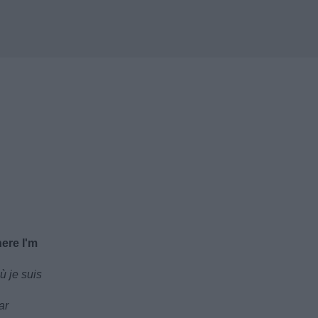
here I'm
ù je suis
ar