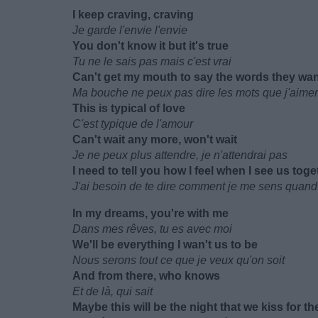
I keep craving, craving
Je garde l'envie l'envie
You don't know it but it's true
Tu ne le sais pas mais c'est vrai
Can't get my mouth to say the words they wa
Ma bouche ne peux pas dire les mots que j'aimera
This is typical of love
C'est typique de l'amour
Can't wait any more, won't wait
Je ne peux plus attendre, je n'attendrai pas
I need to tell you how I feel when I see us toge
J'ai besoin de te dire comment je me sens quand
In my dreams, you're with me
Dans mes rêves, tu es avec moi
We'll be everything I wan't us to be
Nous serons tout ce que je veux qu'on soit
And from there, who knows
Et de là, qui sait
Maybe this will be the night that we kiss for the