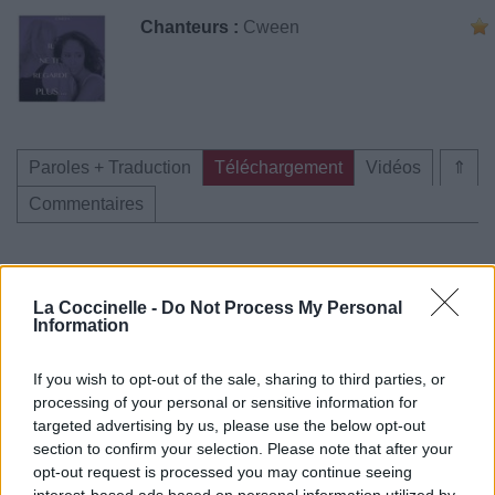
Chanteurs :
Cween
Paroles + Traduction
Téléchargement
Vidéos
⇑
Commentaires
La Coccinelle -
Do Not Process My Personal
Pour prolonger le plaisir musical :
Information
Vous aimez chanter, apprenez la guitare chez
If you wish to opt-out of the sale, sharing to third parties, or
Télécharger légalement les MP3 sur
processing of your personal or sensitive information for
Télécharger légalement les MP3 ou trouver le CD sur
targeted advertising by us, please use the below opt-out
section to confirm your selection. Please note that after your
Trouver des vinyles et des CD sur
opt-out request is processed you may continue seeing
Trouver un instrument de musique ou une partition au
interest-based ads based on personal information utilized by