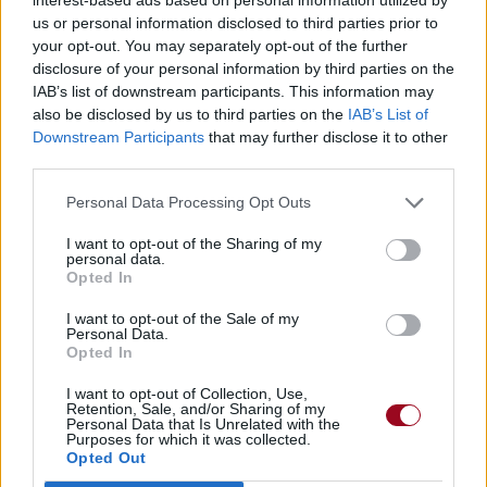
meilleur prix sur
us or personal information disclosed to third parties prior to
your opt-out. You may separately opt-out of the further
disclosure of your personal information by third parties on the
Paroles + Traduction
Téléchargement
Vidéos
⇑
IAB’s list of downstream participants. This information may
also be disclosed by us to third parties on the
IAB’s List of
Commentaires
Downstream Participants
that may further disclose it to other
third parties.
Paroles + Traduction
Téléchargement
Vidéos
⇑
Personal Data Processing Opt Outs
Commentaires
I want to opt-out of the Sharing of my
personal data.
Opted In
Dire «merci» pour cette traduction
Corriger une erreur
I want to opt-out of the Sale of my
Personal Data.
Opted In
I want to opt-out of Collection, Use,
Retention, Sale, and/or Sharing of my
Personal Data that Is Unrelated with the
Purposes for which it was collected.
Opted Out