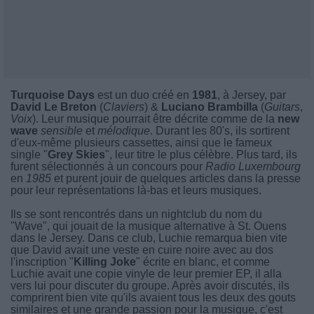
Turquoise Days
est un duo créé en
1981
, à Jersey, par
David Le Breton
(
Claviers
) &
Luciano Brambilla
(
Guitars
,
Voix
). Leur musique pourrait être décrite comme de la
new
wave
sensible
et
mélodique
. Durant les 80's, ils sortirent
d'eux-même plusieurs cassettes, ainsi que le fameux
single "
Grey Skies
", leur titre le plus célèbre. Plus tard, ils
furent sélectionnés à un concours pour
Radio Luxembourg
en
1985
et purent jouir de quelques articles dans la presse
pour leur représentations là-bas et leurs musiques.
Ils se sont rencontrés dans un nightclub du nom du
"Wave", qui jouait de la musique alternative à St. Ouens
dans le Jersey. Dans ce club, Luchie remarqua bien vite
que David avait une veste en cuire noire avec au dos
l'inscription "
Killing Joke
" écrite en blanc, et comme
Luchie avait une copie vinyle de leur premier EP, il alla
vers lui pour discuter du groupe. Après avoir discutés, ils
comprirent bien vite qu'ils avaient tous les deux des gouts
similaires et une grande passion pour la musique, c'est