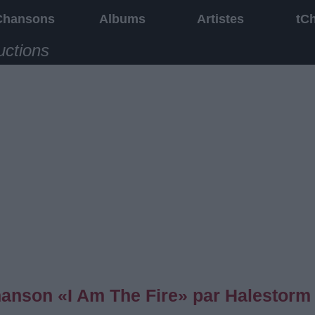
Chansons
Albums
Artistes
tC
uctions
chanson «I Am The Fire» par Halestorm