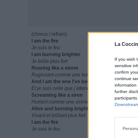
(chorus / refrain)
I am the fire
La Coccin
Je suis le feu
I am burning brighter
If you wish 
Je brûle plus fort
sensitive in
Roaring like a storm
confirm you
Rugissant comme une tempête
continue se
And I am the one I've been waiting for
information 
Et je suis celle que j'attendais
further disc
Screaming like a siren
participants
Hurlant comme une sirène
Downstream 
Alive and burning brighter
Vivant et brûlant plus fort
I am the fire
Persona
Je suis le feu