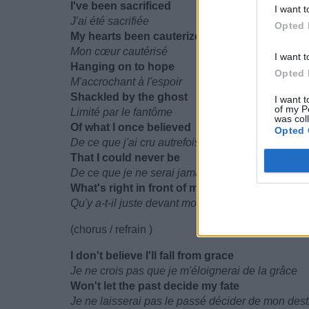
I've been sacrificed
I want t
J'ai été sacrifiée
Opted 
My hearts been cauterized
Mon cœur cautérisé
I want t
Hanging on to hope
Opted 
M'accrochant à l'espoir
Shackled by the ghost
I want t
of my P
Limité par le fantôme
was col
Of what I once believed
Opted 
De ce que j'ai cru autrefois
That I could never be
De ce que je ne serai jamais
What's right in front of me?
Qu'y a-t-il juste devant moi ?
(chorus / refrain )
I don't believe I'll fall from grace
Je ne crois pas que je m'éloignerai de la grâce
Won't let the past decide my fate
Je ne laisserai pas le passé décider de mon dest