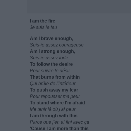
I am the fire
Je suis le feu
Am I brave enough,
Suis-je assez courageuse
Am I strong enough,
Suis-je assez forte
To follow the desire
Pour suivre le désir
That burns from within
Qui brûle de l'intérieur
To push away my fear
Pour repousser ma peur
To stand where I'm afraid
Me tenir là où j'ai peur
I am through with this
Parce que j'en ai fini avec ça
'Cause I am more than this