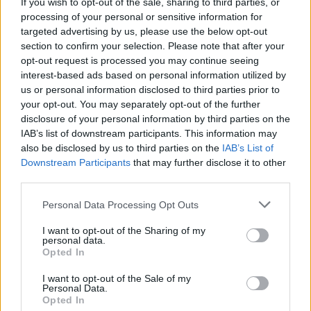
If you wish to opt-out of the sale, sharing to third parties, or
Publié par
meli melo
le 12 février 2016 à
8888
3
3
5
processing of your personal or sensitive information for
22h25.
targeted advertising by us, please use the below opt-out
section to confirm your selection. Please note that after your
Chanteurs :
Halestorm
opt-out request is processed you may continue seeing
Albums :
Into the Wild Life
interest-based ads based on personal information utilized by
us or personal information disclosed to third parties prior to
your opt-out. You may separately opt-out of the further
disclosure of your personal information by third parties on the
IAB’s list of downstream participants. This information may
Paroles + Traduction
Téléchargement
Vidéos
⇑
also be disclosed by us to third parties on the
IAB’s List of
Downstream Participants
that may further disclose it to other
Commentaires
third parties.
Personal Data Processing Opt Outs
I want to opt-out of the Sharing of my
Pour prolonger le plaisir musical :
personal data.
Opted In
Vous aimez chanter, apprenez la guitare chez
Télécharger légalement les MP3 sur
I want to opt-out of the Sale of my
Personal Data.
Télécharger légalement les MP3 ou trouver le CD sur
Opted In