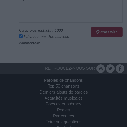
Caractères restants :
1000
Prévenez-moi d'un nouveau
commentaire
RETROUVEZ-NOUS SUR
Paroles de chansons
Top 50 chansons
Derniers ajouts de paroles
Actualités musicales
Poésies et poèmes
Poètes
Partenaires
Foire aux questions