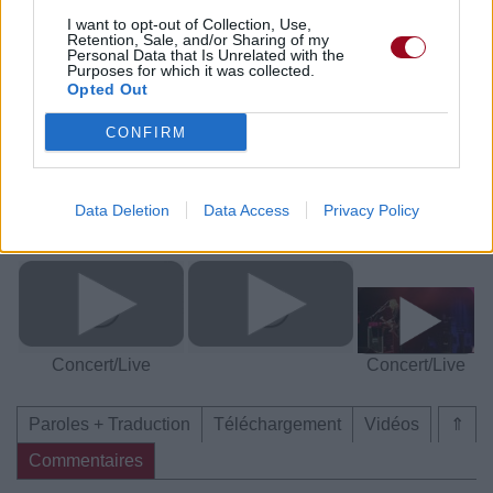
Trouver des vinyles et des CD sur
I want to opt-out of Collection, Use,
Trouver un instrument de musique ou une partition au
Retention, Sale, and/or Sharing of my
Personal Data that Is Unrelated with the
meilleur prix sur
Purposes for which it was collected.
Opted Out
CONFIRM
Paroles + Traduction
Téléchargement
Vidéos
⇑
Commentaires
Data Deletion
Data Access
Privacy Policy
Voir la vidéo de «Dear daughter»
Concert/Live
Concert/Live
Paroles + Traduction
Téléchargement
Vidéos
⇑
Commentaires