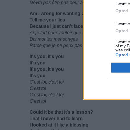
Devra pas être pris pour acquis
I want t
Opted 
Am I wrong for wanting us to make it?
Tell me your lies
I want t
Because I just can't face it
Opted 
Ai-je tort pour vouloir que nous le fassions?
Dis moi tes mensonges
I want t
Parce que je ne peux pas y faire face
of my P
was col
Opted 
It's you, it's you
It's you
It's you, it's you
It's you
C'est toi, c'est toi
C'est toi
C'est toi, c'est toi
C'est toi
Could it be that it's a lesson?
That I never had to learn
I looked at it like a blessing