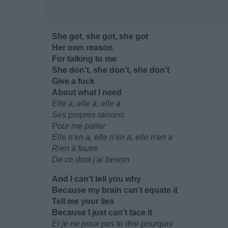
She got, she got, she got
Her own reason
For talking to me
She don't, she don't, she don't
Give a fuck
About what I need
Elle a, elle a, elle a
Ses propres raisons
Pour me parler
Elle n'en a, elle n'en a, elle n'en a
Rien à foutre
De ce dont j'ai besoin
And I can't tell you why
Because my brain can't equate it
Tell me your lies
Because I just can't face it
Et je ne peux pas te dire pourquoi