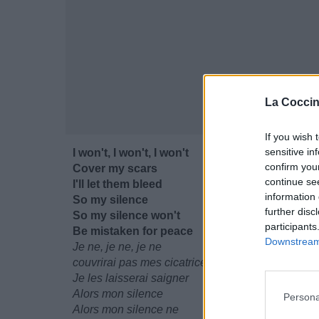
La Coccin
If you wish 
sensitive in
I won't, I won't, I won't
confirm you
Cover my scars
continue se
I'll let them bleed
information 
So my silence
further disc
So my silence won't
participants
Be mistaken for peace
Downstream 
Je ne, je ne, je ne
couvrirai pas mes cicatrices
Je les laisserai saigner
Alors mon silence
Persona
Alors mon silence ne