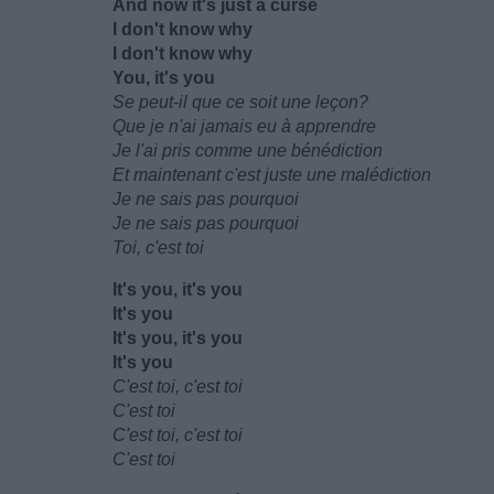
And now it's just a curse
I don't know why
I don't know why
You, it's you
Se peut-il que ce soit une leçon?
Que je n'ai jamais eu à apprendre
Je l'ai pris comme une bénédiction
Et maintenant c'est juste une malédiction
Je ne sais pas pourquoi
Je ne sais pas pourquoi
Toi, c'est toi
It's you, it's you
It's you
It's you, it's you
It's you
C'est toi, c'est toi
C'est toi
C'est toi, c'est toi
C'est toi