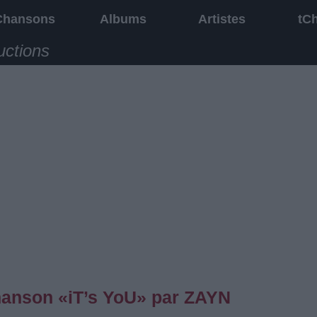
Chansons
Albums
Artistes
tC
uctions
chanson «iT’s YoU» par ZAYN