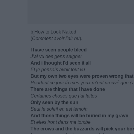
b]How to Look Naked
(
Comment avoir l'air nu
).
I have seen people bleed
J’ai vu des gens saigner
And i thought I’d seen it all
Et je pensais avoir tout vu
But my own two eyes were proven wrong that
Pourtant ce jour là mes yeux m’ont prouvé que j’a
There are things that I have done
Certaines choses que j’ai faites
Only seen by the sun
Seul le soleil en est témoin
And those things will be buried in my grave
Et elles iront dans ma tombe
The crows and the buzzards will pick your bo