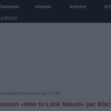
Chansons
Albums
Artistes
tC
uctions
ou Realize You're Going To Fall
 chanson «How to Look Naked» par Blac