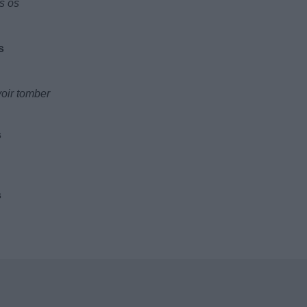
s os
s
voir tomber
s
s