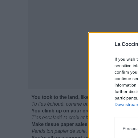
La Coccin
If you wish 
sensitive in
confirm you
continue se
information 
further disc
You took to the land, like fishes take to sand
participants
Tu t’es échoué, comme un poison sur la rive
Downstream 
You climb up on your cross to raise your flag
T’as escaladé ta croix et brandi ton drapeau
Make tissue paper sales, use thread instead of
Persona
Vends ton papier de soie, utilise du fil à la place
You're all up wrapped, whose carpet crops y