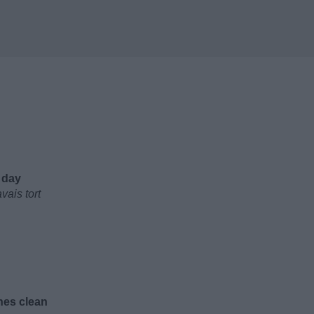
 day
vais tort
nes clean