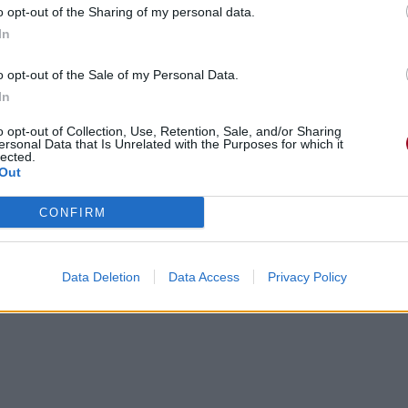
o opt-out of the Sharing of my personal data.
ppe
In
 grabbed your gun
flingue
o opt-out of the Sale of my Personal Data.
ead
In
o opt-out of Collection, Use, Retention, Sale, and/or Sharing
te trouver
ersonal Data that Is Unrelated with the Purposes for which it
lected.
d
Out
t.
CONFIRM
s
Data Deletion
Data Access
Privacy Policy
s