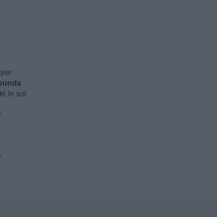
ayer
rounds
é le sol
s
s