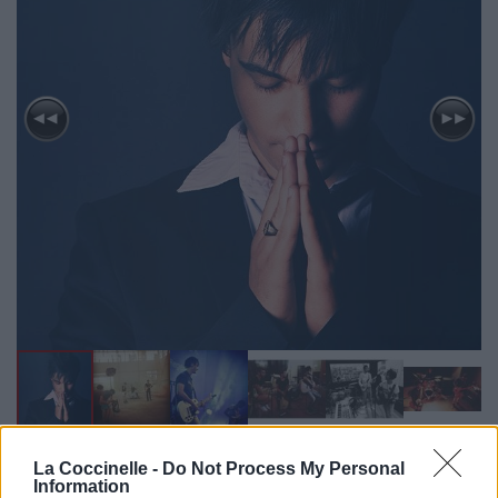
La Coccinelle -
Do Not Process My Personal
Biographie
Albums & Chansons
⇑
Information