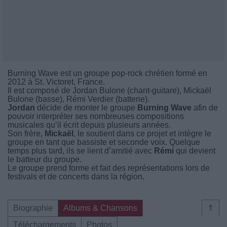
Burning Wave est un groupe pop-rock chrétien formé en
2012 à St. Victoret, France.
Il est composé de Jordan Bulone (chant-guitare), Mickaël
Bulone (basse), Rémi Verdier (batterie).
Jordan
décide de monter le groupe
Burning Wave
afin de
pouvoir interpréter ses nombreuses compositions
musicales qu’il écrit depuis plusieurs années.
Son frère,
Mickaël
, le soutient dans ce projet et intègre le
groupe en tant que bassiste et seconde voix. Quelque
temps plus tard, ils se lient d’amitié avec
Rémi
qui devient
le batteur du groupe.
Le groupe prend forme et fait des représentations lors de
festivals et de concerts dans la région.
Biographie
Albums & Chansons
⇑
Téléchargements
Photos