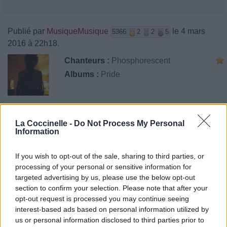
Publié par
MusiqueMusique
le 4 mars
5366
2
2
5
2016 à 22h18.
Chanteurs :
Phosphorescent
Albums :
Pride
La Coccinelle -
Do Not Process My Personal
Paroles + Traduction
Téléchargement
Vidéos
⇑
Information
Commentaires
If you wish to opt-out of the sale, sharing to third parties, or
processing of your personal or sensitive information for
targeted advertising by us, please use the below opt-out
section to confirm your selection. Please note that after your
Pour prolonger le plaisir musical :
opt-out request is processed you may continue seeing
interest-based ads based on personal information utilized by
Vous aimez chanter, apprenez la guitare chez
us or personal information disclosed to third parties prior to
Télécharger légalement les MP3 sur