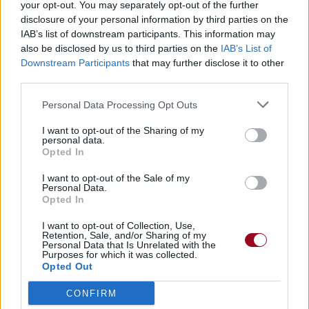
your opt-out. You may separately opt-out of the further
Télécharger légalement les MP3 ou trouver le CD sur
disclosure of your personal information by third parties on the
IAB’s list of downstream participants. This information may
Trouver des vinyles et des CD sur
also be disclosed by us to third parties on the
IAB’s List of
Trouver un instrument de musique ou une partition au
Downstream Participants
that may further disclose it to other
meilleur prix sur
third parties.
Personal Data Processing Opt Outs
Paroles + Traduction
Téléchargement
Vidéos
⇑
I want to opt-out of the Sharing of my
Commentaires
personal data.
Opted In
Voir la vidéo de «Wolves»
I want to opt-out of the Sale of my
Personal Data.
Opted In
I want to opt-out of Collection, Use,
Retention, Sale, and/or Sharing of my
Personal Data that Is Unrelated with the
Purposes for which it was collected.
Concert/Live
Concert/Live
Concert/Live
Opted Out
CONFIRM