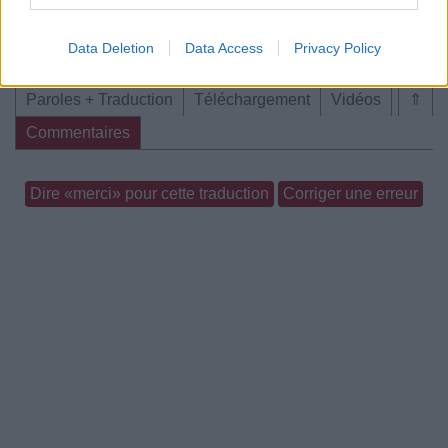
Data Deletion
Data Access
Privacy Policy
Paroles + Traduction
Téléchargement
Vidéos
⇑
Commentaires
Dire «merci» pour cette traduction
Corriger une erreur