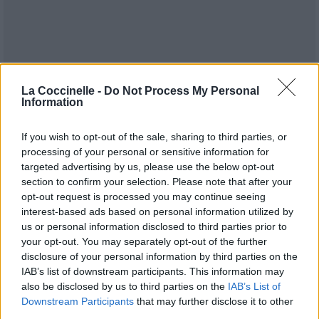
La Coccinelle -
Do Not Process My Personal
Information
If you wish to opt-out of the sale, sharing to third parties, or
processing of your personal or sensitive information for
targeted advertising by us, please use the below opt-out
section to confirm your selection. Please note that after your
opt-out request is processed you may continue seeing
interest-based ads based on personal information utilized by
us or personal information disclosed to third parties prior to
Publié par
Sully
le 8 mars 2016 à 17h09.
9365
3
3
6
your opt-out. You may separately opt-out of the further
disclosure of your personal information by third parties on the
Chanteurs :
Macklemore & Ryan
IAB’s list of downstream participants. This information may
Lewis
also be disclosed by us to third parties on the
IAB’s List of
Albums :
This Unruly Mess I've Made
Downstream Participants
that may further disclose it to other
third parties.