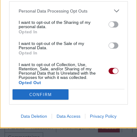
Personal Data Processing Opt Outs
Paroles + Traduction
Téléchargement
Vidéos
⇑
I want to opt-out of the Sharing of my
Commentaires
personal data.
Opted In
I want to opt-out of the Sale of my
Personal Data.
Opted In
Pour prolonger le plaisir musical :
I want to opt-out of Collection, Use,
Vous aimez chanter, apprenez la guitare chez
Retention, Sale, and/or Sharing of my
Télécharger légalement les MP3 sur
Personal Data that Is Unrelated with the
Purposes for which it was collected.
Télécharger légalement les MP3 ou trouver le CD sur
Opted Out
Trouver des vinyles et des CD sur
CONFIRM
Trouver un instrument de musique ou une partition au
meilleur prix sur
Data Deletion
Data Access
Privacy Policy
Paroles + Traduction
Téléchargement
Vidéos
⇑