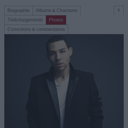
Biographie
Albums & Chansons
⇑
Téléchargements
Photos
Corrections & commentaires