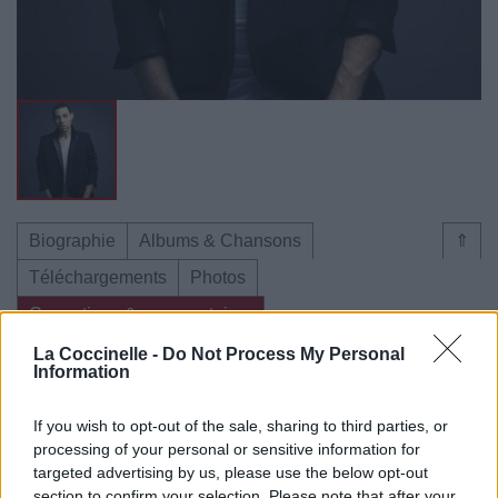
Biographie
Albums & Chansons
⇑
Téléchargements
Photos
Corrections & commentaires
La Coccinelle -
Do Not Process My Personal
Information
Dire «merci» pour cette traduction
Corriger une erreur
If you wish to opt-out of the sale, sharing to third parties, or
processing of your personal or sensitive information for
targeted advertising by us, please use the below opt-out
section to confirm your selection. Please note that after your