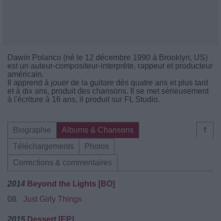
Dawin Polanco (né le 12 décembre 1990 à Brooklyn, US)
est un auteur-compositeur-interprète, rappeur et producteur
américain.
Il apprend à jouer de la guitare dès quatre ans et plus tard
et à dix ans, produit des chansons. Il se met sérieusement
à l'écriture à 16 ans, il produit sur FL Studio.
Biographie
Albums & Chansons
⇑
Téléchargements
Photos
Corrections & commentaires
2014
Beyond the Lights [BO]
08.
Just Girly Things
2015
Dessert [EP]