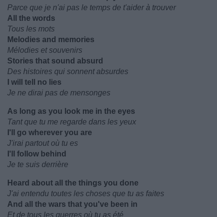
Parce que je n'ai pas le temps de t'aider à trouver
All the words
Tous les mots
Melodies and memories
Mélodies et souvenirs
Stories that sound absurd
Des histoires qui sonnent absurdes
I will tell no lies
Je ne dirai pas de mensonges
As long as you look me in the eyes
Tant que tu me regarde dans les yeux
I'll go wherever you are
J'irai partout où tu es
I'll follow behind
Je te suis derrière
Heard about all the things you done
J'ai entendu toutes les choses que tu as faites
And all the wars that you've been in
Et de tous les guerres où tu as été