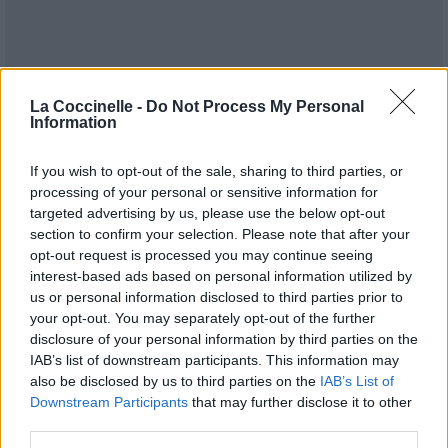
La Coccinelle -
Do Not Process My Personal
Publié par
Loony1d33
le 10 avril 2016 à
6276
2
3
5
Information
9h20.
If you wish to opt-out of the sale, sharing to third parties, or
Chanteurs :
ZAYN
processing of your personal or sensitive information for
Albums :
Mind of Mine
targeted advertising by us, please use the below opt-out
section to confirm your selection. Please note that after your
opt-out request is processed you may continue seeing
interest-based ads based on personal information utilized by
us or personal information disclosed to third parties prior to
Paroles + Traduction
Téléchargement
Vidéos
⇑
your opt-out. You may separately opt-out of the further
Commentaires
disclosure of your personal information by third parties on the
IAB’s list of downstream participants. This information may
also be disclosed by us to third parties on the
IAB’s List of
Downstream Participants
that may further disclose it to other
third parties.
Pour prolonger le plaisir musical :