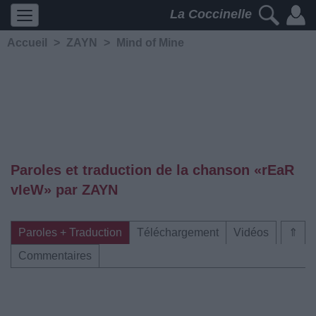
La Coccinelle
Accueil
>
ZAYN
>
Mind of Mine
Paroles et traduction de la chanson «rEaR
vIeW» par ZAYN
Paroles + Traduction
Téléchargement
Vidéos
⇑
Commentaires