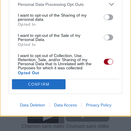
Personal Data Processing Opt Outs
Vous aimez chanter, apprenez la guitare chez
Télécharger légalement les MP3 sur
I want to opt-out of the Sharing of my
personal data.
Télécharger légalement les MP3 ou trouver le CD sur
Opted In
Trouver des vinyles et des CD sur
I want to opt-out of the Sale of my
Personal Data.
Trouver un instrument de musique ou une partition au
Opted In
meilleur prix sur
I want to opt-out of Collection, Use,
Retention, Sale, and/or Sharing of my
Personal Data that Is Unrelated with the
Paroles + Traduction
Téléchargement
Vidéos
⇑
Purposes for which it was collected.
Opted Out
Commentaires
CONFIRM
Voir la vidéo de «rEaR vIeW»
Data Deletion
Data Access
Privacy Policy
Chanson sans vidéo
Chanson sans vidéo