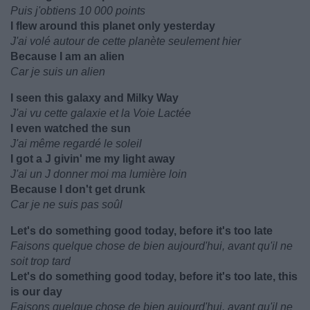
Puis j'obtiens 10 000 points
I flew around this planet only yesterday
J'ai volé autour de cette planète seulement hier
Because I am an alien
Car je suis un alien
I seen this galaxy and Milky Way
J'ai vu cette galaxie et la Voie Lactée
I even watched the sun
J'ai même regardé le soleil
I got a J givin' me my light away
J'ai un J donner moi ma lumière loin
Because I don't get drunk
Car je ne suis pas soûl
Let's do something good today, before it's too late
Faisons quelque chose de bien aujourd'hui, avant qu'il ne
soit trop tard
Let's do something good today, before it's too late, this
is our day
Faisons quelque chose de bien aujourd'hui, avant qu'il ne