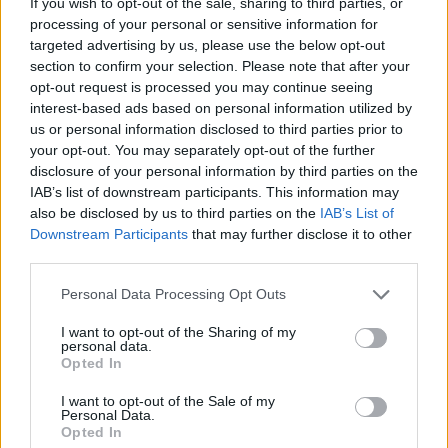
If you wish to opt-out of the sale, sharing to third parties, or
processing of your personal or sensitive information for
targeted advertising by us, please use the below opt-out
section to confirm your selection. Please note that after your
Paroles + Traduction
Téléchargement
Vidéos
⇑
opt-out request is processed you may continue seeing
interest-based ads based on personal information utilized by
Commentaires
us or personal information disclosed to third parties prior to
your opt-out. You may separately opt-out of the further
disclosure of your personal information by third parties on the
IAB’s list of downstream participants. This information may
also be disclosed by us to third parties on the
IAB’s List of
Pour prolonger le plaisir musical :
Downstream Participants
that may further disclose it to other
Vous aimez chanter, apprenez la guitare chez
third parties.
Télécharger légalement les MP3 sur
Télécharger légalement les MP3 ou trouver le CD sur
Personal Data Processing Opt Outs
I want to opt-out of the Sharing of my
Trouver des vinyles et des CD sur
personal data.
Trouver un instrument de musique ou une partition au
Opted In
meilleur prix sur
I want to opt-out of the Sale of my
Personal Data.
Opted In