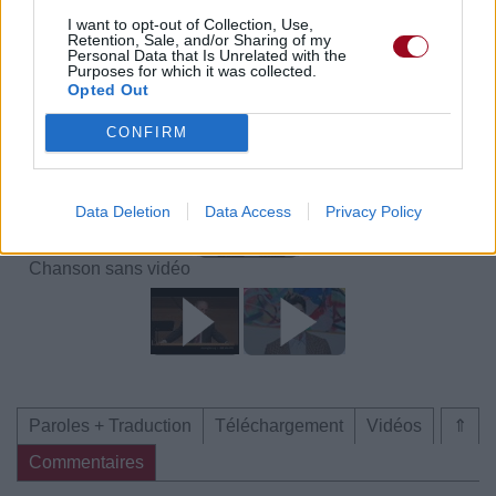
Paroles + Traduction
Téléchargement
Vidéos
⇑
I want to opt-out of Collection, Use,
Commentaires
Retention, Sale, and/or Sharing of my
Personal Data that Is Unrelated with the
Purposes for which it was collected.
Voir la vidéo de «DO SOMETHING
Opted Out
GOOD»
CONFIRM
Data Deletion
Data Access
Privacy Policy
Chanson sans vidéo
Paroles + Traduction
Téléchargement
Vidéos
⇑
Commentaires