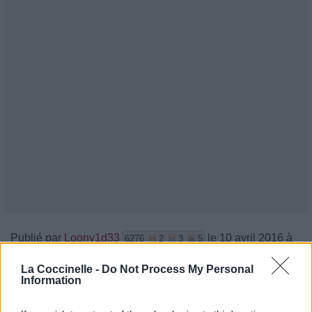
Publié par
Loony1d33
le 10 avril 2016 à
6276
2
3
5
14h53.
La Coccinelle -
Do Not Process My Personal
Chanteurs :
ZAYN
Information
Albums :
Mind of Mine