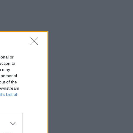
sonal or
ection to
ou may
 personal
out of the
 downstream
B’s List of