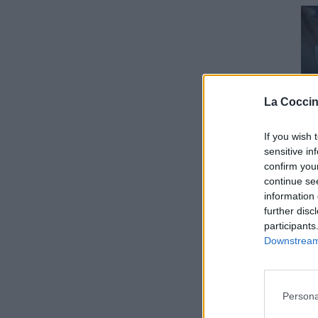
La Coccin
If you wish 
sensitive in
confirm you
continue se
information 
further disc
participants
Downstream 
Persona