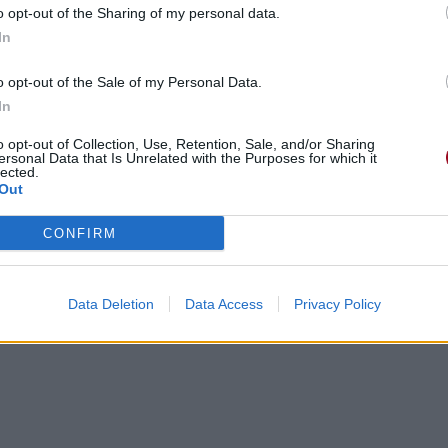
o opt-out of the Sharing of my personal data.
In
o opt-out of the Sale of my Personal Data.
In
gements
Photos
Corrections & commentaires
o opt-out of Collection, Use, Retention, Sale, and/or Sharing
ersonal Data that Is Unrelated with the Purposes for which it
lected.
Out
cette traduction
Corriger une erreur
CONFIRM
Data Deletion
Data Access
Privacy Policy