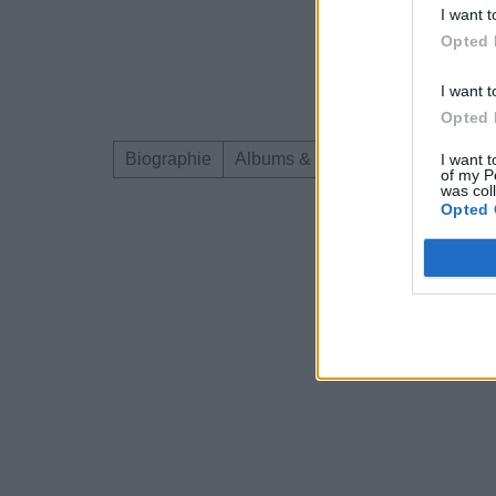
I want t
Opted 
I want t
Opted 
Biographie
Albums & Chansons
Téléchar
I want t
of my P
was col
Opted 
Dire «merci» pour 