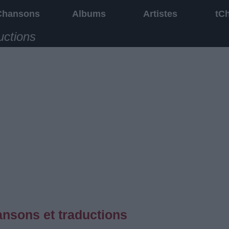
Chansons
Albums
Artistes
tC
uctions
ansons et traductions