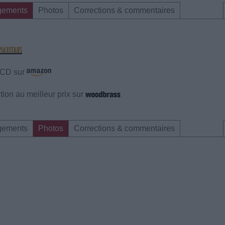
gements
Photos
Corrections & commentaires
e CD sur
ion au meilleur prix sur
gements
Photos
Corrections & commentaires