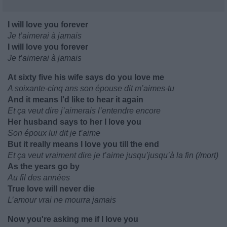
I will love you forever
Je t’aimerai à jamais
I will love you forever
Je t’aimerai à jamais
At sixty five his wife says do you love me
A soixante-cinq ans son épouse dit m’aimes-tu
And it means I'd like to hear it again
Et ça veut dire j’aimerais l’entendre encore
Her husband says to her I love you
Son époux lui dit je t’aime
But it really means I love you till the end
Et ça veut vraiment dire je t’aime jusqu’jusqu’à la fin (/mort)
As the years go by
Au fil des années
True love will never die
L’amour vrai ne mourra jamais
Now you're asking me if I love you