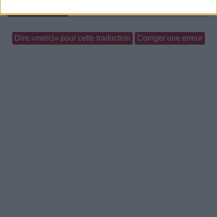
Commentaires
Dire «merci» pour cette traduction
Corriger une erreur