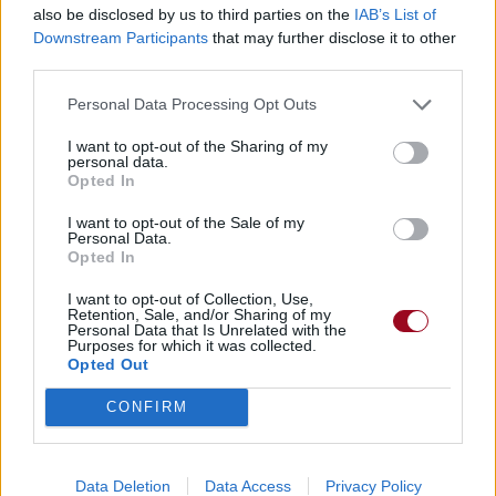
also be disclosed by us to third parties on the
IAB’s List of
Paroles + Traduction
Téléchargement
Vidéos
⇑
Downstream Participants
that may further disclose it to other
Commentaires
third parties.
Voir la vidéo de «As the Years Go
Personal Data Processing Opt Outs
By»
I want to opt-out of the Sharing of my
personal data.
Opted In
I want to opt-out of the Sale of my
Personal Data.
Opted In
Concert/Live
I want to opt-out of Collection, Use,
Retention, Sale, and/or Sharing of my
Personal Data that Is Unrelated with the
Purposes for which it was collected.
Opted Out
CONFIRM
Chanson sans vidéo
Paroles + Traduction
Téléchargement
Vidéos
⇑
Data Deletion
Data Access
Privacy Policy