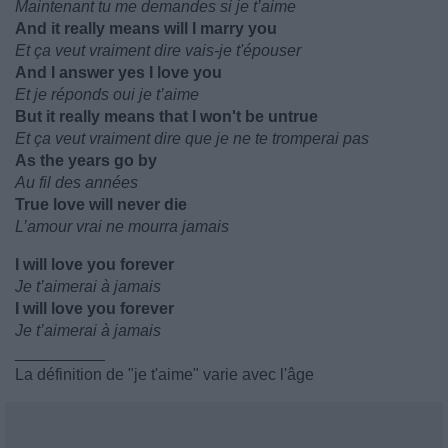
Maintenant tu me demandes si je t’aime
And it really means will I marry you
Et ça veut vraiment dire vais-je t'épouser
And I answer yes I love you
Et je réponds oui je t’aime
But it really means that I won't be untrue
Et ça veut vraiment dire que je ne te tromperai pas
As the years go by
Au fil des années
True love will never die
L’amour vrai ne mourra jamais
I will love you forever
Je t’aimerai à jamais
I will love you forever
Je t’aimerai à jamais
__________
La définition de "je t'aime" varie avec l'âge