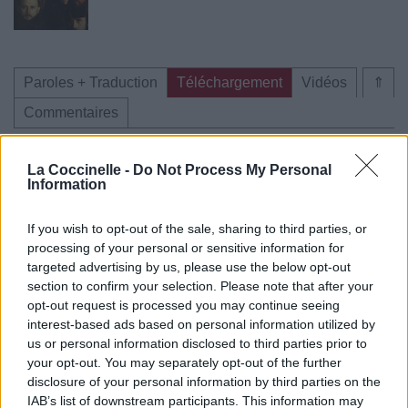
Paroles + Traduction
Téléchargement
Vidéos
⇑
Commentaires
La Coccinelle -
Do Not Process My Personal
Information
Pour prolonger le plaisir musical :
If you wish to opt-out of the sale, sharing to third parties, or
Vous aimez chanter, apprenez la guitare chez
processing of your personal or sensitive information for
Télécharger légalement les MP3 sur
targeted advertising by us, please use the below opt-out
Télécharger légalement les MP3 ou trouver le CD sur
section to confirm your selection. Please note that after your
opt-out request is processed you may continue seeing
Trouver des vinyles et des CD sur
interest-based ads based on personal information utilized by
Trouver un instrument de musique ou une partition au
us or personal information disclosed to third parties prior to
meilleur prix sur
your opt-out. You may separately opt-out of the further
disclosure of your personal information by third parties on the
IAB’s list of downstream participants. This information may