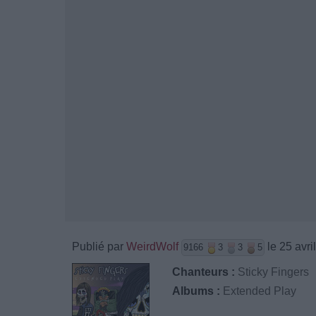
Publié par
WeirdWolf
le 25 avri
9166
3
3
5
Chanteurs :
Sticky Fingers
Albums :
Extended Play