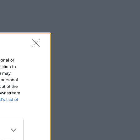
sonal or
ection to
ou may
 personal
out of the
 downstream
B’s List of