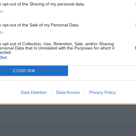
o opt-out of the Sharing of my personal data.
In
ts
 lisse
o opt-out of the Sale of my Personal Data.
ries
In
 prise
o opt-out of Collection, Use, Retention, Sale, and/or Sharing
ersonal Data that Is Unrelated with the Purposes for which it
lected.
Out
CONFIRM
Data Deletion
Data Access
Privacy Policy