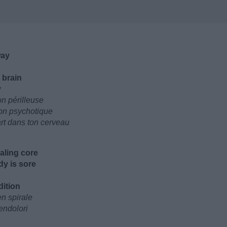
way
 brain
y
on périlleuse
ion psychotique
art dans ton cerveau
aling core
dy is sore
dition
n spirale
endolori