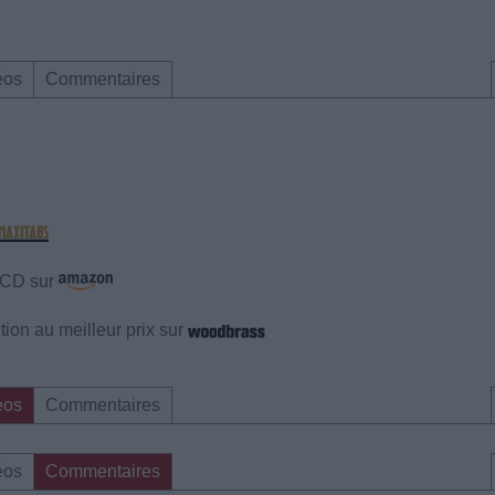
éos
Commentaires
e CD sur
ion au meilleur prix sur
éos
Commentaires
éos
Commentaires