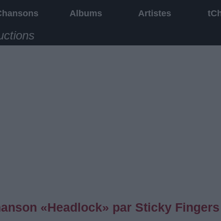
Chansons
Albums
Artistes
tC
uctions
chanson «Headlock» par Sticky Fingers