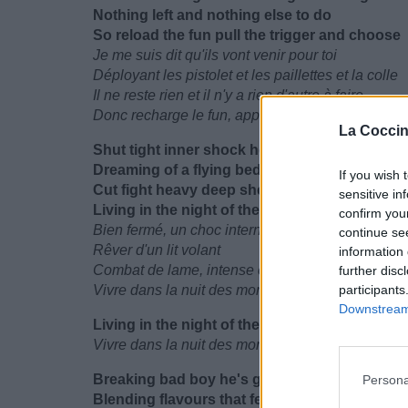
Nothing left and nothing else to do
So reload the fun pull the trigger and choose
Je me suis dit qu'ils vont venir pour toi
Déployant les pistolet et les paillettes et la colle
Il ne reste rien et il n'y a rien d'autre à faire
Donc recharge le fun, appuie sur la gâchette et c
La Coccin
Shut tight inner shock headlock
Dreaming of a flying bed
If you wish 
Cut fight heavy deep shell shock
sensitive in
Living in the night of the dead
confirm you
Bien fermé, un choc interne, headlock
continue se
Rêver d'un lit volant
information 
Combat de lame, intense et profonde commotion
further disc
Vivre dans la nuit des morts
participants
Downstream 
Living in the night of the dead x4
Vivre dans la nuit des morts x4
Breaking bad boy he's got the moves
Persona
Blending flavours that feel so smooth