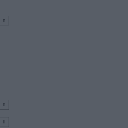
⇑
⇑
⇑