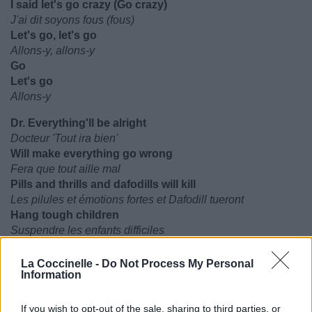
I said let's go crazy (Go crazy)
J'ai dit soyons fous (fous)
Let's go, let's go
Allons-y, allons-y
Go
Let's go
Allons-y
Dr. Everything'll be alright
Docteur 'Tout ira bien'
Will make everything go wrong
Fera que tout aille mal
Pills and thrills and dafodills will kill
Les pilules et émotions fortes et Dafodill tueront
Hang tough children
Suspendre les enfants difficiles
He's coming
La Coccinelle -
Do Not Process My Personal
Il arrive
Information
He's coming
Il arrive
If you wish to opt-out of the sale, sharing to third parties, or