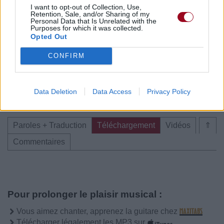
I want to opt-out of Collection, Use,
Retention, Sale, and/or Sharing of my
Personal Data that Is Unrelated with the
Purposes for which it was collected.
Publié par
Visa
le 28 avril 2016 à
247895
5
5
7
Opted Out
16h13.
CONFIRM
Chanteurs :
Prince
Albums :
Purple Rain
Data Deletion
Data Access
Privacy Policy
Paroles + Traduction
Téléchargement
Vidéos
⇑
Commentaires
Pour prolonger le plaisir musical :
Vous aimez chanter, apprenez la guitare chez
Télécharger légalement les MP3 sur