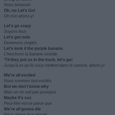
Nous terrasser
Oh, no Let's Go!
Oh non allons-y!
Let's go crazy
Soyons fous
Let's get nuts
Devenons cinglés
Let's look 4 the purple banana
Cherchons la banane violette
'Til they put us in the truck, let's go!
Jusqu'à ce qu'ils nous mettent dans le camion, allons-y!
We're all excited
Nous sommes tout excités
But we don't know why
Mais on ne sait pas pourquoi
Maybe it's cuz
Peut-être est-ce parce que
We're all gonna die
Nous allons tous mourir