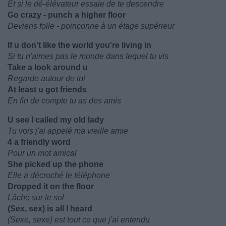
Et si le dé-élévateur essaie de te descendre
Go crazy - punch a higher floor
Deviens folle - poinçonne à un étage supérieur
If u don't like the world you're living in
Si tu n'aimes pas le monde dans lequel tu vis
Take a look around u
Regarde autour de toi
At least u got friends
En fin de compte tu as des amis
U see I called my old lady
Tu vois j'ai appelé ma vieille amie
4 a friendly word
Pour un mot amical
She picked up the phone
Elle a décroché le téléphone
Dropped it on the floor
Lâché sur le sol
(Sex, sex) is all I heard
(Sexe, sexe) est tout ce que j'ai entendu