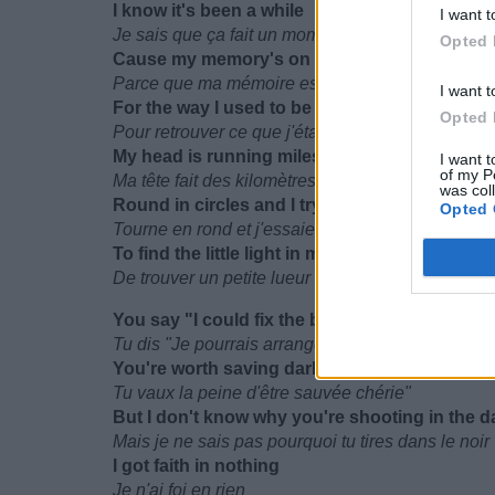
I know it's been a while
I want t
Je sais que ça fait un moment
Opted 
Cause my memory's on trial
Parce que ma mémoire est mise à l'épreuve
I want t
For the way I used to be
Opted 
Pour retrouver ce que j'étais
My head is running miles
I want t
of my P
Ma tête fait des kilomètres
was col
Round in circles and I try
Opted 
Tourne en rond et j'essaie
To find the little light in me
De trouver un petite lueur en moi
You say "I could fix the broken in your heart
Tu dis "Je pourrais arranger ce qui est brisé dan
You're worth saving darling"
Tu vaux la peine d'être sauvée chérie"
But I don't know why you're shooting in the d
Mais je ne sais pas pourquoi tu tires dans le noir
I got faith in nothing
Je n'ai foi en rien