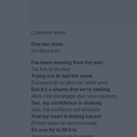
Comment aimer
One two three
Un deux trois
I've been running from the pain
J'ai fuis la douleur
Trying not to feel the same
Essayant de ne plus me sentir ainsi
But it's a shame that we're sinking
Mais c'est dommage que nous coulions
See, my confidence is shaking
Vois, ma confiance est ébranlée
And my heart is feeling vacant
Et mon cœur se sent inoccupé
So you try to fill it in
Alors tu essaies de le remplir