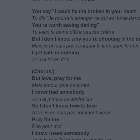
You say "I could fix the broken in your heart
Tu dis "Je pourrais arranger ce qui est brisé dan
You're worth saving darling"
Tu vaux la peine d'être sauvée chérie"
But I don't know why you're shooting in the d
Mais je ne sais pas pourquoi tu tires dans le noir
I got faith in nothing
Je n'ai foi en rien
(Chorus:)
But love, pray for me
Mais amour, prie pour moi
I never had somebody
Je n'ai jamais eu quelqu'un
So I don't know how to love
Alors je ne sais pas comment aimer
Pray for me
Prie pour moi
I know I need somebody