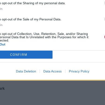
o opt-out of the Sharing of my personal data.
In
o opt-out of the Sale of my Personal Data.
In
o opt-out of Collection, Use, Retention, Sale, and/or Sharing
ersonal Data that Is Unrelated with the Purposes for which it
lected.
Out
CONFIRM
Data Deletion
Data Access
Privacy Policy
s ton cœur
ark