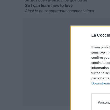
Je sais que j'ai besoin de quelqu'un
So I can learn how to love
Ainsi je peux apprendre comment aimer
La Coccin
If you wish 
sensitive in
confirm you
continue se
information 
further disc
participants
Downstream 
Persona