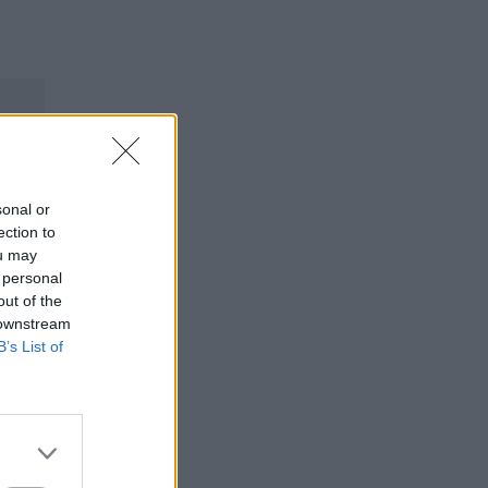
sonal or
ection to
ou may
 personal
out of the
 downstream
B’s List of