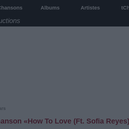
Chansons
Albums
Artistes
tC
uctions
ars
chanson «How To Love (Ft. Sofia Reyes