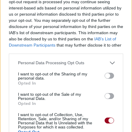
opt-out request is processed you may continue seeing
Trouver des vinyles et des CD sur
interest-based ads based on personal information utilized by
Trouver un instrument de musique ou une partition au
us or personal information disclosed to third parties prior to
meilleur prix sur
your opt-out. You may separately opt-out of the further
disclosure of your personal information by third parties on the
IAB’s list of downstream participants. This information may
Paroles + Traduction
Téléchargement
Vidéos
⇑
also be disclosed by us to third parties on the
IAB’s List of
Downstream Participants
that may further disclose it to other
Commentaires
third parties.
Personal Data Processing Opt Outs
Paroles + Traduction
Téléchargement
Vidéos
⇑
I want to opt-out of the Sharing of my
Commentaires
personal data.
Opted In
Dire «merci» pour cette traduction
Corriger une erreur
I want to opt-out of the Sale of my
Personal Data.
Opted In
I want to opt-out of Collection, Use,
Retention, Sale, and/or Sharing of my
Personal Data that Is Unrelated with the
Purposes for which it was collected.
Opted Out