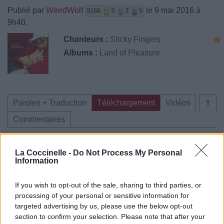
Publié par
WeirdWolf
le 9 mai 2016 à
9166
3
3
5
9h40.
Chanteurs :
Sticky Fingers
Albums :
Land of Pleasure
Paroles + Traduction
Téléchargement
Vidéos
⇑
Commentaires
La Coccinelle -
Do Not Process My Personal
Information
Pour prolonger le plaisir musical :
If you wish to opt-out of the sale, sharing to third parties, or
Vous aimez chanter, apprenez la guitare chez
processing of your personal or sensitive information for
Télécharger légalement les MP3 sur
targeted advertising by us, please use the below opt-out
Télécharger légalement les MP3 ou trouver le CD sur
section to confirm your selection. Please note that after your