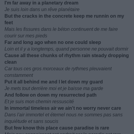
I'm far away in a planetary dream
Je suis loin dans un rêve planétaire
But the cracks in the concrete keep me runnin on my
feet
Mais les fissures dans le béton continuent de me faire
courir sur mes pieds
Far and long ago when no one could sleep
Loin et il y a longtemps, quand personne ne pouvait dormir
Cause all these chunks of rhythm rain steady dropping
clean
Car tous ces gros morceaux de rythmes pleuvaient
constamment
Put it all behind me and I let down my guard
Je mets tout derrière moi et je baisse ma garde
And follow on down my resurrected path
Et je suis mon chemin ressuscité
In immortal timeless air we ain't no worry never care
Dans l'air immortel et éternel nous ne sommes pas sans
inquiétude et sans soucis
But few know this place cause paradise is rare