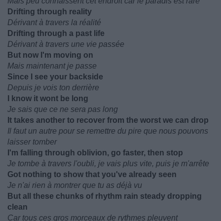
Mais peu connaissent cet endroit car le paradis est rare
Drifting through reality
Dérivant à travers la réalité
Drifting through a past life
Dérivant à travers une vie passée
But now I'm moving on
Mais maintenant je passe
Since I see your backside
Depuis je vois ton derrière
I know it wont be long
Je sais que ce ne sera pas long
It takes another to recover from the worst we can drop
Il faut un autre pour se remettre du pire que nous pouvons
laisser tomber
I'm falling through oblivion, go faster, then stop
Je tombe à travers l'oubli, je vais plus vite, puis je m'arrête
Got nothing to show that you've already seen
Je n'ai rien à montrer que tu as déjà vu
But all these chunks of rhythm rain steady dropping
clean
Car tous ces gros morceaux de rythmes pleuvent