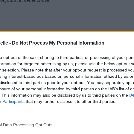
s toujours la même chose
elle -
Do Not Process My Personal Information
to opt-out of the sale, sharing to third parties, or processing of your per
formation for targeted advertising by us, please use the below opt-out s
r selection. Please note that after your opt-out request is processed y
e, Je, Je, oh)
eing interest-based ads based on personal information utilized by us or
disclosed to third parties prior to your opt-out. You may separately opt-
losure of your personal information by third parties on the IAB’s list of
. This information may also be disclosed by us to third parties on the
IA
Participants
that may further disclose it to other third parties.
me
s toujours la même chose
l Data Processing Opt Outs