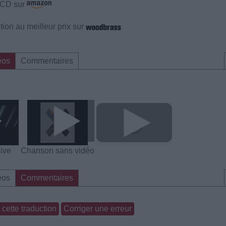
e CD sur
ion au meilleur prix sur
éos
Commentaires
ive
Chanson sans vidéo
éos
Commentaires
cette traduction
Corriger une erreur