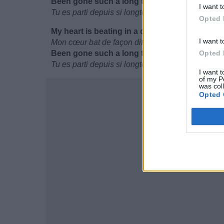
Been gone such a long time
I want t
Tu es parti depuis si longtemps.
Opted 
My heart is beating in a different way
I want t
Mon cœur bat de façon différente,
Been gone such a long time
Opted 
Tu es parti depuis si longtemps.
I want t
of my P
was col
Opted 