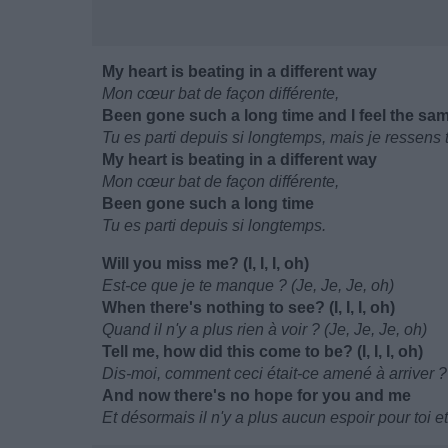
My heart is beating in a different way
Mon cœur bat de façon différente,
Been gone such a long time and I feel the sa
Tu es parti depuis si longtemps, mais je ressen
My heart is beating in a different way
Mon cœur bat de façon différente,
Been gone such a long time
Tu es parti depuis si longtemps.
Will you miss me? (I, I, I, oh)
Est-ce que je te manque ? (Je, Je, Je, oh)
When there's nothing to see? (I, I, I, oh)
Quand il n'y a plus rien à voir ? (Je, Je, Je, oh)
Tell me, how did this come to be? (I, I, I, oh)
Dis-moi, comment ceci était-ce amené à arriver ?
And now there's no hope for you and me
Et désormais il n'y a plus aucun espoir pour toi e