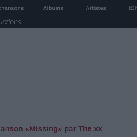
Chansons
Albums
Artistes
tC
uctions
chanson «Missing» par The xx