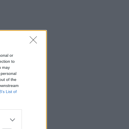
sonal or
ection to
ou may
 personal
out of the
 downstream
B’s List of