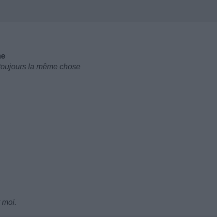
me
s toujours la même chose
t moi.