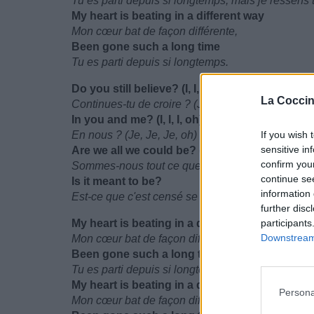
Tu es parti depuis si longtemps, mais je ressen
My heart is beating in a different way
Mon cœur bat de façon différente,
Been gone such a long time
Tu es parti depuis si longtemps.
Do you still believe? (I, I, I, oh)
La Coccin
Continues-tu de croire ? (Je, Je, Je, oh)
In you and me? (I, I, I, oh)
En nous ? (Je, Je, Je, oh)
If you wish 
sensitive in
Are we all we could be? (I, I, I, oh)
confirm you
Sommes-nous tout ce que nous pourrions être ? (J
continue se
Is it meant to be?
information 
Est-ce que c'est censé se passer comme ça ?
further disc
My heart is beating in a different way
participants
Downstream 
Mon cœur bat de façon différente,
Been gone such a long time and I feel the sa
Tu es parti depuis si longtemps, mais je ressen
My heart is beating in a different way
Persona
Mon cœur bat de façon différente,