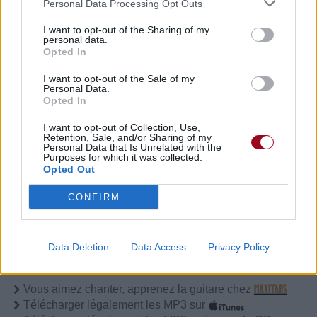
Personal Data Processing Opt Outs
I want to opt-out of the Sharing of my
Publié par
Visa
le 17 mai 2016 à
247844
5
5
7
personal data.
Opted In
16h.
Chanteurs :
Chris Ray Gun
I want to opt-out of the Sale of my
Personal Data.
Opted In
I want to opt-out of Collection, Use,
Retention, Sale, and/or Sharing of my
Personal Data that Is Unrelated with the
Purposes for which it was collected.
Paroles + Traduction
Téléchargement
Vidéos
⇑
Opted Out
Commentaires
CONFIRM
Data Deletion
Data Access
Privacy Policy
Pour prolonger le plaisir musical :
Vous aimez chanter, apprenez la guitare chez
Télécharger légalement les MP3 sur