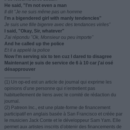
He said, "I'm not even a man
Il dit "Je ne suis même pas un homme
I'm a bigendered girl with manly tendencies"
Je suis une fille bigenre avec des tendances viriles"
I said, "Okay, Sir, whatever"
J'ai répondu "Ok, Monsieur ou peu importe"
And he called up the police
Et il a appelé la police
Now I'm serving six to ten cuz I dared to disagree
Maintenant je suis de service de 6 à 10 car j'ai osé
désapprouver
__________
(1) Un op-ed est un article de journal qui exprime les
opinions d'une personne qui n'entretient pas
habituellement de liens avec le comité de rédaction du
journal.
(2) Patreon Inc., est une plate-forme de financement
participatif en anglais basée à San Francisco et créée par
le musicien Jack Conte et le développeur Sam Yam. Elle
permet aux artistes inscrits d'obtenir des financements de