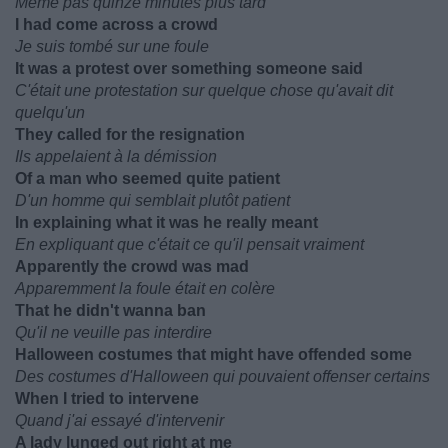
Même pas quinze minutes plus tard
I had come across a crowd
Je suis tombé sur une foule
It was a protest over something someone said
C'était une protestation sur quelque chose qu'avait dit
quelqu'un
They called for the resignation
Ils appelaient à la démission
Of a man who seemed quite patient
D'un homme qui semblait plutôt patient
In explaining what it was he really meant
En expliquant que c'était ce qu'il pensait vraiment
Apparently the crowd was mad
Apparemment la foule était en colère
That he didn't wanna ban
Qu'il ne veuille pas interdire
Halloween costumes that might have offended some
Des costumes d'Halloween qui pouvaient offenser certains
When I tried to intervene
Quand j'ai essayé d'intervenir
A lady lunged out right at me