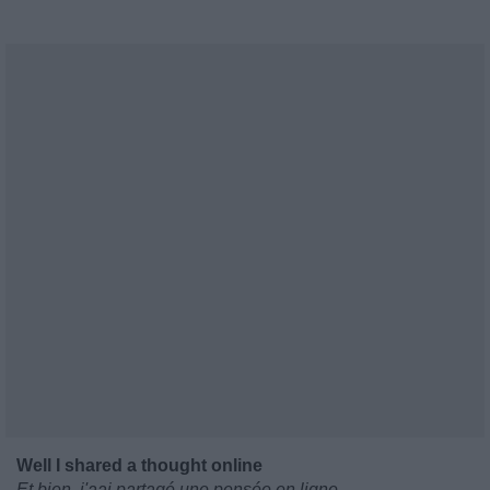
Well I shared a thought online
Et bien, j'aai partagé une pensée en ligne