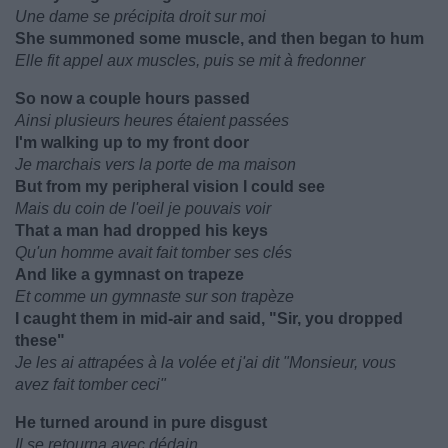
Une dame se précipita droit sur moi
She summoned some muscle, and then began to hum
Elle fit appel aux muscles, puis se mit à fredonner
So now a couple hours passed
Ainsi plusieurs heures étaient passées
I'm walking up to my front door
Je marchais vers la porte de ma maison
But from my peripheral vision I could see
Mais du coin de l'oeil je pouvais voir
That a man had dropped his keys
Qu'un homme avait fait tomber ses clés
And like a gymnast on trapeze
Et comme un gymnaste sur son trapèze
I caught them in mid-air and said, "Sir, you dropped
these"
Je les ai attrapées à la volée et j'ai dit "Monsieur, vous
avez fait tomber ceci"
He turned around in pure disgust
Il se retourna avec dédain