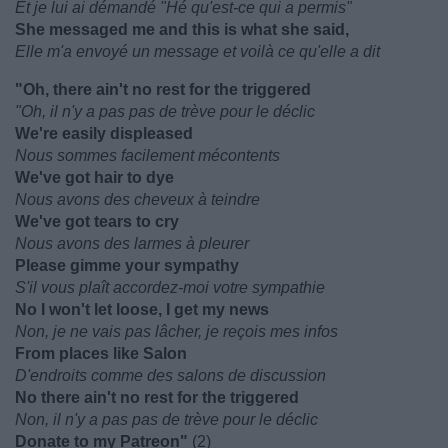
Et je lui ai démandé "Hé qu'est-ce qui a permis"
She messaged me and this is what she said,
Elle m'a envoyé un message et voilà ce qu'elle a dit
"Oh, there ain't no rest for the triggered
"Oh, il n'y a pas pas de trève pour le déclic
We're easily displeased
Nous sommes facilement mécontents
We've got hair to dye
Nous avons des cheveux à teindre
We've got tears to cry
Nous avons des larmes à pleurer
Please gimme your sympathy
S'il vous plaît accordez-moi votre sympathie
No I won't let loose, I get my news
Non, je ne vais pas lâcher, je reçois mes infos
From places like Salon
D'endroits comme des salons de discussion
No there ain't no rest for the triggered
Non, il n'y a pas pas de trève pour le déclic
Donate to my Patreon"
(2)