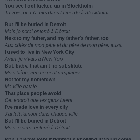
You see I got fucked up in Stockholm
Tu vois, on m'a mis dans la merde à Stockholm
But I’ll be buried in Detroit
Mais je serai enterré à Détroit
Next to my father, and my father’s father, too
Aux côtés de mon père et du père de mon père, aussi
I used to live in New York City
Avant je vivais à New York
But, baby, that ain’t no substitute
Mais bébé, rien ne peut remplacer
Not for my hometown
Ma ville natale
That place people avoid
Cet endroit que les gens fuient
I’ve made love in every city
J'ai fait l'amour dans chaque ville
But I’ll be buried in Detroit
Mais je serai enterré à Détroit
Man, I always kept it righteous knowing it would come