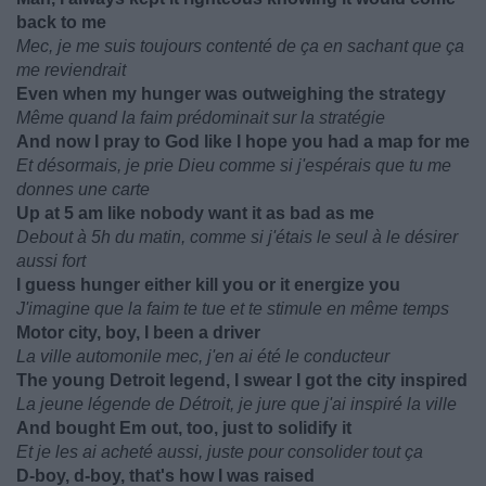
back to me
Mec, je me suis toujours contenté de ça en sachant que ça
me reviendrait
Even when my hunger was outweighing the strategy
Même quand la faim prédominait sur la stratégie
And now I pray to God like I hope you had a map for me
Et désormais, je prie Dieu comme si j'espérais que tu me
donnes une carte
Up at 5 am like nobody want it as bad as me
Debout à 5h du matin, comme si j'étais le seul à le désirer
aussi fort
I guess hunger either kill you or it energize you
J'imagine que la faim te tue et te stimule en même temps
Motor city, boy, I been a driver
La ville automonile mec, j'en ai été le conducteur
The young Detroit legend, I swear I got the city inspired
La jeune légende de Détroit, je jure que j'ai inspiré la ville
And bought Em out, too, just to solidify it
Et je les ai acheté aussi, juste pour consolider tout ça
D-boy, d-boy, that's how I was raised