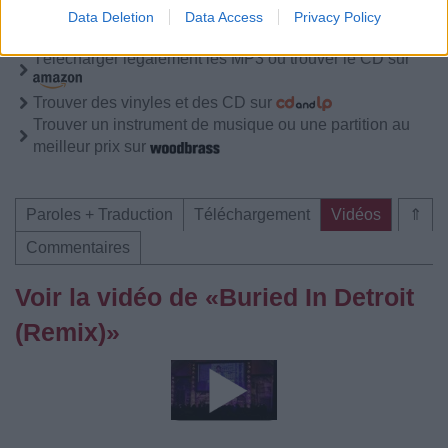
Vous aimez chanter, apprenez la guitare chez
Data Deletion
Data Access
Privacy Policy
Télécharger légalement les MP3 sur
Télécharger légalement les MP3 ou trouver le CD sur
Trouver des vinyles et des CD sur
Trouver un instrument de musique ou une partition au
meilleur prix sur
Paroles + Traduction
Téléchargement
Vidéos
⇑
Commentaires
Voir la vidéo de «Buried In Detroit
(Remix)»