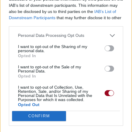
IAB’s list of downstream participants. This information may
also be disclosed by us to third parties on the
IAB’s List of
Downstream Participants
that may further disclose it to other
third parties.
Publié par
a girl in the fog
le 18 mai
24795
4
4
6
Personal Data Processing Opt Outs
2016 à 21h22.
I want to opt-out of the Sharing of my
Chanteurs :
Big Sean
,
Mike Posner
personal data.
Opted In
Albums :
At Night, Alone
I want to opt-out of the Sale of my
Personal Data.
Opted In
Paroles + Traduction
Téléchargement
Vidéos
⇑
I want to opt-out of Collection, Use,
Retention, Sale, and/or Sharing of my
Commentaires
Personal Data that Is Unrelated with the
Purposes for which it was collected.
Opted Out
CONFIRM
Pour prolonger le plaisir musical :