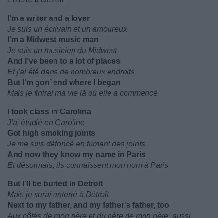
I’m a writer and a lover
Je suis un écrivain et un amoureux
I’m a Midwest music man
Je suis un musicien du Midwest
And I’ve been to a lot of places
Et j'ai été dans de nombreux endroits
But I’m gon’ end where I began
Mais je finirai ma vie là où elle a commencé
I took class in Carolina
J'ai étudié en Caroline
Got high smoking joints
Je me suis défoncé en fumant des joints
And now they know my name in Paris
Et désormais, ils connaissent mon nom à Paris
But I’ll be buried in Detroit
Mais je serai enterré à Détroit
Next to my father, and my father’s father, too
Aux côtés de mon père et du père de mon père, aussi