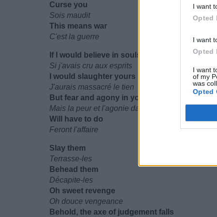
Curse you
I want t
Sois maudit
Opted 
This means war
C'est la guerre
I want t
Opted 
If I would believe in souls
Si j'avais cru aux esprits
I want t
I would slaughter yours
of my P
was col
J'aurais massacré le tien
Opted 
But fear and agony in your eyes
Mais la peur et l'agonie dans tes yeux
Will have to do
Feront l'affaire
Slay them
Terrasse-les
Behead them
Décapite-les
Oh sweet revenge
Oh douce vengeance
Behold, the axe of judgement falls