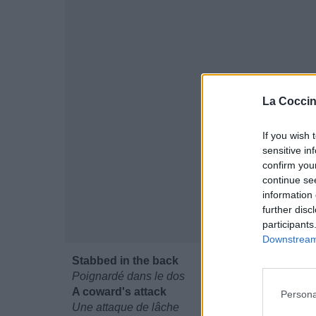
La Coccin
If you wish 
sensitive in
confirm you
continue se
information 
further disc
participants
Downstream 
Stabbed in the back
Poignardé dans le dos
A coward's attack
Persona
Une attaque de lâche