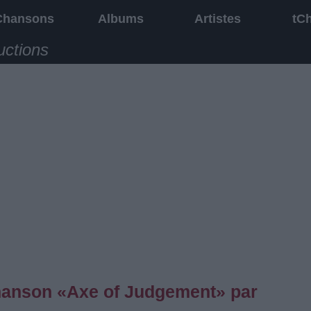
Chansons
Albums
Artistes
tC
uctions
 chanson «Axe of Judgement» par