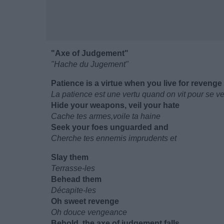
"Axe of Judgement"
"Hache du Jugement"
Patience is a virtue when you live for revenge
La patience est une vertu quand on vit pour se v
Hide your weapons, veil your hate
Cache tes armes,voile ta haine
Seek your foes unguarded and
Cherche tes ennemis imprudents et
Slay them
Terrasse-les
Behead them
Décapite-les
Oh sweet revenge
Oh douce vengeance
Behold, the axe of judgement falls