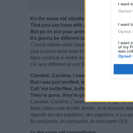
I want t
Opted 
It's the same old situation
I want t
That you can have with any guy
But go on put your arms around me
Opted 
It's gonna be different tonight
I want t
C'est la même vielle situation
of my P
Que tu peux avoir avec n'importe quel autre mec
was col
Opted 
Mais continue à mettre tes bras autour de moi
Ce sera différent ce soir
(9)
Caroline, Caroline, I used to act so strong
But I was just terrified, terrified, I feel it in m
Call 'em butterflies, butterflies, there's someth
They're gone, they're gone, they're gone
Caroline, Caroline, j''avais l'habitude d'agir de m
Mais j’étais juste terrifié, terrifié, je le ressens 
Appelle les des papillons, des papillons, il y a
Ils sont partis, ils sont partis, ils sont partis
(13)
t's the same old constellation