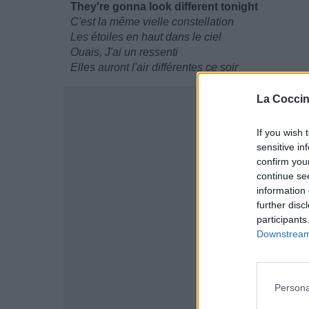
They're gonna look different tonight
C'est la même vielle constellation
Les étoiles en haut dans le ciel
Ouais, J'ai un ressenti
Elles auront l'air différentes ce soir
La Coccin
If you wish 
sensitive in
confirm you
continue se
information 
further disc
participants
Downstream 
Persona