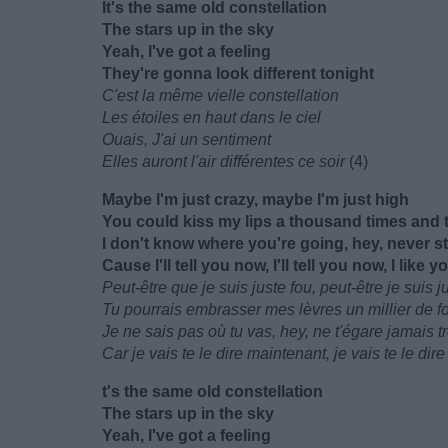
It's the same old constellation
The stars up in the sky
Yeah, I've got a feeling
They're gonna look different tonight
C'est la même vielle constellation
Les étoiles en haut dans le ciel
Ouais, J'ai un sentiment
Elles auront l'air différentes ce soir
(4)
Maybe I'm just crazy, maybe I'm just high
You could kiss my lips a thousand times and 
I don't know where you're going, hey, never st
Cause I'll tell you now, I'll tell you now, I like
Peut-être que je suis juste fou, peut-être je suis 
Tu pourrais embrasser mes lèvres un millier de fo
Je ne sais pas où tu vas, hey, ne t'égare jamais tr
Car je vais te le dire maintenant, je vais te le di
t's the same old constellation
The stars up in the sky
Yeah, I've got a feeling