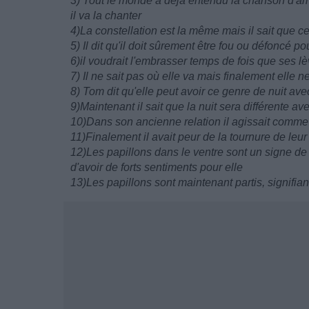
3) Tout le monde à déjà entendu la chanson d'amo
il va la chanter
4)La constellation est la même mais il sait que c
5) Il dit qu'il doit sûrement être fou ou défoncé
6)il voudrait l'embrasser temps de fois que ses l
7) Il ne sait pas où elle va mais finalement elle n
8) Tom dit qu'elle peut avoir ce genre de nuit av
9)Maintenant il sait que la nuit sera différente avec
10)Dans son ancienne relation il agissait comme
11)Finalement il avait peur de la tournure de leur 
12)Les papillons dans le ventre sont un signe de ne
d'avoir de forts sentiments pour elle
13)Les papillons sont maintenant partis, signifiant