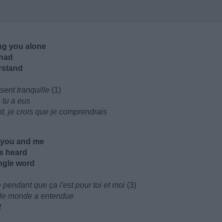
ing you alone
 had
erstand
ssent tranquille
(1)
 tu a eus
t, je crois que je comprendrais
o you and me
's heard
ingle word
pendant que ça l'est pour toi et moi
(3)
 le monde a entendue
t