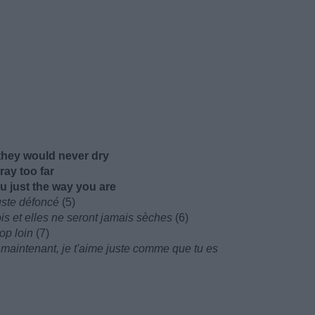
they would never dry
ray too far
 you just the way you are
juste défoncé
(5)
is et elles ne seront jamais sèches
(6)
op loin
(7)
re maintenant, je t'aime juste comme que tu es