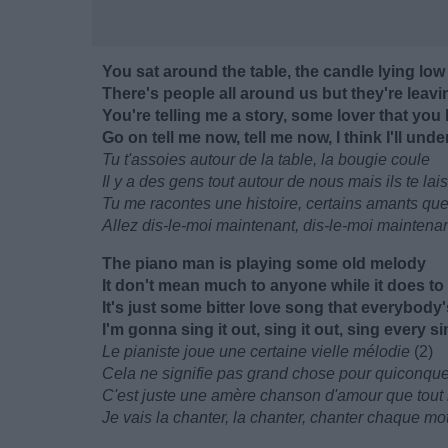
You sat around the table, the candle lying low
There's people all around us but they're leav
You're telling me a story, some lover that you
Go on tell me now, tell me now, I think I'll und
Tu t'assoies autour de la table, la bougie coule
Il y a des gens tout autour de nous mais ils te lai
Tu me racontes une histoire, certains amants que
Allez dis-le-moi maintenant, dis-le-moi maintenan
The piano man is playing some old melody
It don't mean much to anyone while it does t
It's just some bitter love song that everybody
I'm gonna sing it out, sing it out, sing every s
Le pianiste joue une certaine vielle mélodie
(2)
Cela ne signifie pas grand chose pour quiconque 
C'est juste une amère chanson d'amour que tout
Je vais la chanter, la chanter, chanter chaque mo