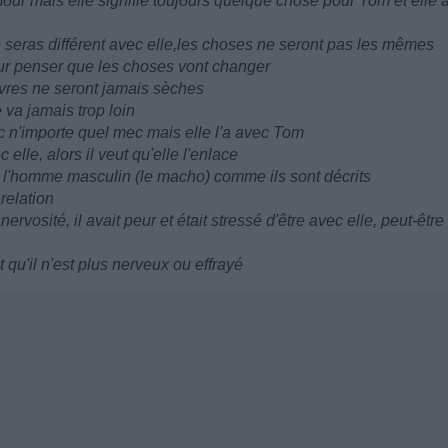
ur mais elle signifie toujours quelque chose pour Tom et elle a
e seras différent avec elle,les choses ne seront pas les mêmes
 pour penser que les choses vont changer
èvres ne seront jamais sèches
e va jamais trop loin
ec n'importe quel mec mais elle l'a avec Tom
 elle, alors il veut qu'elle l'enlace
 l'homme masculin (le macho) comme ils sont décrits
relation
rvosité, il avait peur et était stressé d'être avec elle, peut-être
 qu'il n'est plus nerveux ou effrayé