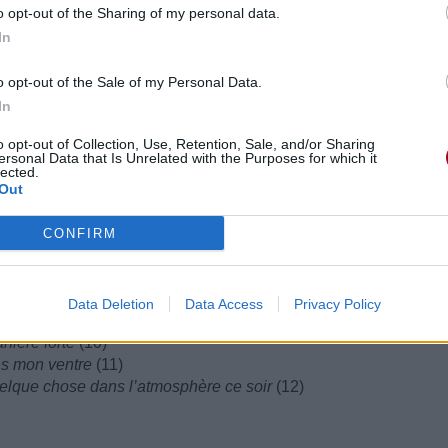
o opt-out of the Sharing of my personal data.
In
o opt-out of the Sale of my Personal Data.
In
o opt-out of Collection, Use, Retention, Sale, and/or Sharing
ersonal Data that Is Unrelated with the Purposes for which it
lected.
(8)
Out
CONFIRM
y stumach
ing in the air tonight
Data Deletion
Data Access
Privacy Policy
anière forte
(10)
dans mon ventre
(11)
 quelque chose dans l’atmosphère ce soir
(12)