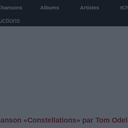
Chansons
Albums
Artistes
tC
uctions
chanson «Constellations» par Tom Odel