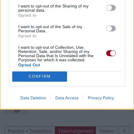
I want to opt-out of the Sharing of my
personal data.
Opted In
I want to opt-out of the Sale of my
Personal Data.
Opted In
I want to opt-out of Collection, Use,
Retention, Sale, and/or Sharing of my
Personal Data that Is Unrelated with the
Purposes for which it was collected.
Opted Out
Publié par
a girl in the fog
le 5 juin 2016
24795
4
4
6
CONFIRM
à 13h29.
Chanteurs :
Bastille
,
Kimberly Anne
Data Deletion
Data Access
Privacy Policy
Arrangeurs :
Bastille
Albums :
Hard As Hello (EP]
Paroles + Traduction
Téléchargement
Vidéos
⇑