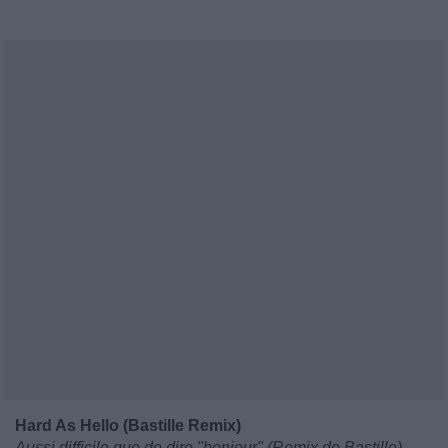
Hard As Hello (Bastille Remix)
Aussi difficile que de dire "bonjour" (Remix de Bastille)