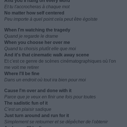
And you'll hang on every word
Et tu t'accrocheras à chaque mot
No matter how self centered
Peu importe à quel point cela peut être égoïste
When I'm watching the tragedy
Quand je regarde le drame
When you choose her over me
Quand tu choisis plutôt elle que moi
And it's that cinematic walk away scene
Et c'est ce genre de scènes cinématographiques où l'on
me voit me retirer
Where I'll be fine
Dans un endroit où tout ira bien pour moi
Cause I'm over and done with it
Parce que je veux en finir une fois pour toutes
The sadistic fun of it
C'est un plaisir sadique
Just turn around and run for it
Simplement se retourner et se dépêcher de l'obtenir