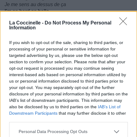
Je me sens au dessus de ça
I'm as hard as hello
Je suis aussi difficile que de dire "bonjour"
La Coccinelle -
Do Not Process My Personal
Oh feet don't fail me now
Information
Oh pourvu que mes pieds ne me lâchent pas maintenant
I'm feeling stronger than this
If you wish to opt-out of the sale, sharing to third parties, or
Je me sens au dessus de ça
processing of your personal or sensitive information for
I'm as hard as hello
targeted advertising by us, please use the below opt-out
Je suis aussi difficile que de dire "bonjour"
section to confirm your selection. Please note that after your
Oh feet don't fail me now
opt-out request is processed you may continue seeing
Oh pourvu que mes pieds ne me lâchent pas maintenant
interest-based ads based on personal information utilized by
Feet don't fail me now
us or personal information disclosed to third parties prior to
Pourvu que mes pieds ne me lâchent pas maintenant
your opt-out. You may separately opt-out of the further
disclosure of your personal information by third parties on the
IAB’s list of downstream participants. This information may
also be disclosed by us to third parties on the
IAB’s List of
Downstream Participants
that may further disclose it to other
third parties.
Personal Data Processing Opt Outs