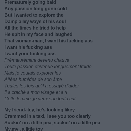
Prematurely going bald
Any passion long gone cold
But I wanted to explore the
Damp alley ways of his soul
All the times he tried to help
He spit in my face and laughed
That woman-man, I want his fucking ass
I want his fucking ass
I want your fucking ass
Prématurément devenu chauve
Toute passion devenue longuement froide
Mais je voulais explorer les
Allées humides de son âme
Toutes les fois qu'il a essayé d'aider
Il a craché a mon visage et a ri
Cette femme ,je veux son foutu cul
My friend-itey, he's looking likey
Crammed in a taxi, I see you too clearly
Suckin' on a little pea, suckin' on a little pea
My,my , a little toy