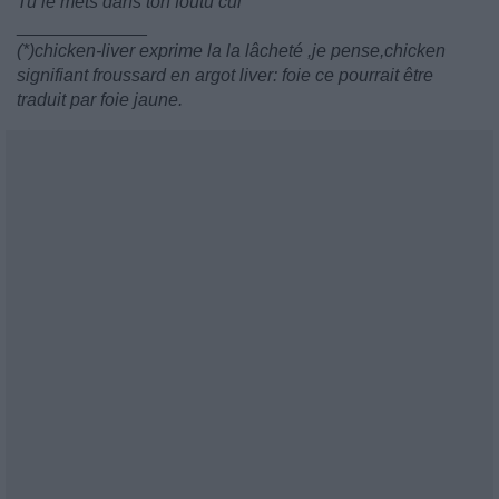
Tu le mets dans ton foutu cul
_____________
(*)chicken-liver exprime la la lâcheté ,je pense,chicken
signifiant froussard en argot liver: foie ce pourrait être
traduit par foie jaune.