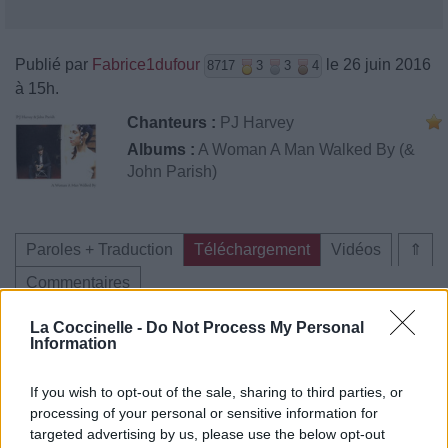
Publié par
Fabrice1dufour
le 26 juin 2016
8717
3
3
4
à 15h.
Chanteurs :
PJ Harvey
Albums :
A Woman A Man Walked By (&
John Parish)
Paroles + Traduction
Téléchargement
Vidéos
⇑
Commentaires
La Coccinelle -
Do Not Process My Personal
Information
Pour prolonger le plaisir musical :
If you wish to opt-out of the sale, sharing to third parties, or
processing of your personal or sensitive information for
Vous aimez chanter, apprenez la guitare chez
targeted advertising by us, please use the below opt-out
Télécharger légalement les MP3 sur