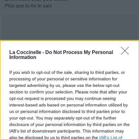
Plus que tu ne le sais
La Coccinelle -
Do Not Process My Personal
Information
If you wish to opt-out of the sale, sharing to third parties, or
processing of your personal or sensitive information for
targeted advertising by us, please use the below opt-out
section to confirm your selection. Please note that after your
opt-out request is processed you may continue seeing
interest-based ads based on personal information utilized by
us or personal information disclosed to third parties prior to
your opt-out. You may separately opt-out of the further
disclosure of your personal information by third parties on the
IAB’s list of downstream participants. This information may
Publié par
Visa
le 30 juin 2016 à
also be disclosed by us to third parties on the
IAB’s List of
247834
5
5
7