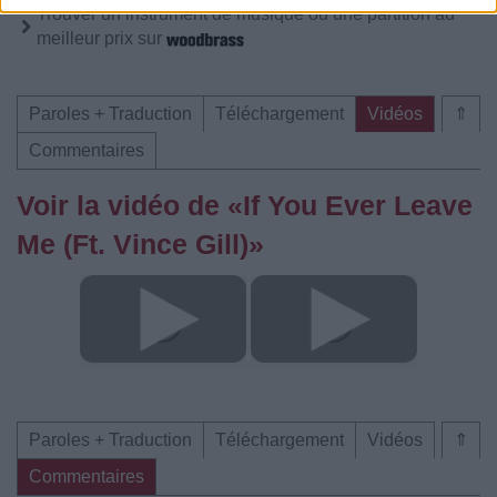
Trouver un instrument de musique ou une partition au
meilleur prix sur
Paroles + Traduction
Téléchargement
Vidéos
⇑
Commentaires
Voir la vidéo de «If You Ever Leave
Me (Ft. Vince Gill)»
Paroles + Traduction
Téléchargement
Vidéos
⇑
Commentaires