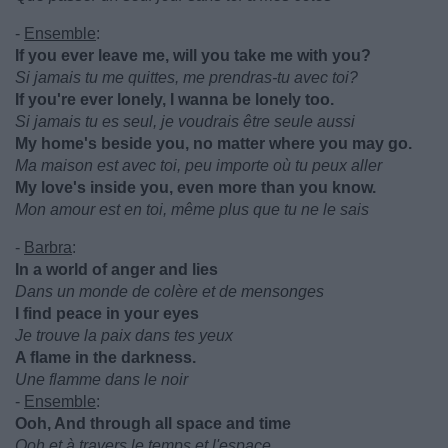
-
Ensemble
:
If you ever leave me, will you take me with you?
Si jamais tu me quittes, me prendras-tu avec toi?
If you're ever lonely, I wanna be lonely too.
Si jamais tu es seul, je voudrais être seule aussi
My home's beside you, no matter where you may go.
Ma maison est avec toi, peu importe où tu peux aller
My love's inside you, even more than you know.
Mon amour est en toi, même plus que tu ne le sais
-
Barbra
:
In a world of anger and lies
Dans un monde de colère et de mensonges
I find peace in your eyes
Je trouve la paix dans tes yeux
A flame in the darkness.
Une flamme dans le noir
-
Ensemble
:
Ooh, And through all space and time
Ooh et à travers le temps et l'espace