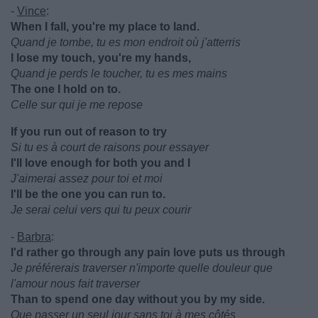
-
Vince
:
When I fall, you're my place to land.
Quand je tombe, tu es mon endroit où j'atterris
I lose my touch, you're my hands,
Quand je perds le toucher, tu es mes mains
The one I hold on to.
Celle sur qui je me repose
If you run out of reason to try
Si tu es à court de raisons pour essayer
I'll love enough for both you and I
J'aimerai assez pour toi et moi
I'll be the one you can run to.
Je serai celui vers qui tu peux courir
-
Barbra
:
I'd rather go through any pain love puts us through
Je préférerais traverser n'importe quelle douleur que
l'amour nous fait traverser
Than to spend one day without you by my side.
Que passer un seul jour sans toi à mes côtés