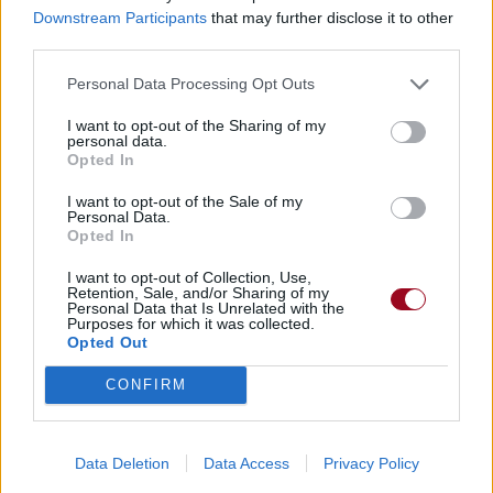
Downstream Participants
that may further disclose it to other
9h37.
third parties.
Chanteurs :
Barbra Streisand
Personal Data Processing Opt Outs
Albums :
A Love Like Ours
I want to opt-out of the Sharing of my
personal data.
Opted In
Paroles + Traduction
Téléchargement
Vidéos
⇑
I want to opt-out of the Sale of my
Personal Data.
Commentaires
Opted In
I want to opt-out of Collection, Use,
Retention, Sale, and/or Sharing of my
Personal Data that Is Unrelated with the
Purposes for which it was collected.
Opted Out
Pour prolonger le plaisir musical :
Vous aimez chanter, apprenez la guitare chez
CONFIRM
Télécharger légalement les MP3 sur
Télécharger légalement les MP3 ou trouver le CD sur
Data Deletion
Data Access
Privacy Policy
Trouver des vinyles et des CD sur