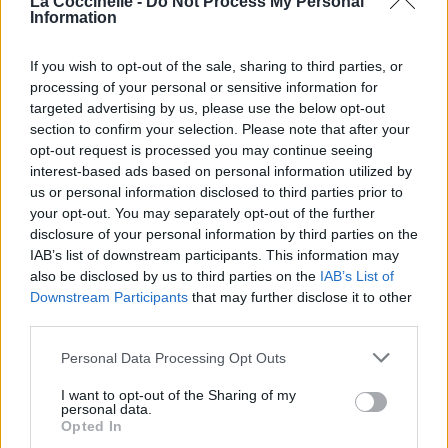
La Coccinelle -
Do Not Process My Personal
Information
Publié par
Nehanne
le 5 juillet 2016 à
5964
2
3
4
6h28.
If you wish to opt-out of the sale, sharing to third parties, or
Chanteurs :
The Living Tombstone
processing of your personal or sensitive information for
Albums :
I Got No Time [Single]
targeted advertising by us, please use the below opt-out
section to confirm your selection. Please note that after your
opt-out request is processed you may continue seeing
interest-based ads based on personal information utilized by
us or personal information disclosed to third parties prior to
Paroles + Traduction
Téléchargement
Vidéos
⇑
your opt-out. You may separately opt-out of the further
disclosure of your personal information by third parties on the
Commentaires
IAB’s list of downstream participants. This information may
also be disclosed by us to third parties on the
IAB’s List of
Downstream Participants
that may further disclose it to other
third parties.
Pour prolonger le plaisir musical :
Personal Data Processing Opt Outs
Vous aimez chanter, apprenez la guitare chez
I want to opt-out of the Sharing of my
Télécharger légalement les MP3 sur
personal data.
Télécharger légalement les MP3 ou trouver le CD sur
Opted In