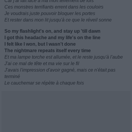
Car j'ai fait face à ma mort tellement de fois
Ces monstres terrifiants errent dans les couloirs
Je voudrais juste pouvoir bloquer les portes
Et rester dans mon lit jusqu'à ce que le réveil sonne
So my flashlight's on, and stay up 'till dawn
I got this headache and my life's on the line
I felt like I won, but I wasn't done
The nightmare repeats itself every time
Et ma lampe torche est allumée, et le reste jusqu'à l'aube
J'ai ce mal de tête et ma vie sur le fil
J'avais l'impression d'avoir gagné, mais ce n'était pas
terminé
Le cauchemar se répète à chaque fois