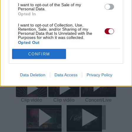
Trouver des vinyles et des CD sur
I want to opt-out of the Sale of my
Personal Data.
Trouver un instrument de musique ou une partition au
Opted In
meilleur prix sur
I want to opt-out of Collection, Use,
Retention, Sale, and/or Sharing of my
Personal Data that Is Unrelated with the
Purposes for which it was collected.
Paroles + Traduction
Téléchargement
Vidéos
⇑
Opted Out
Commentaires
CONFIRM
Voir la vidéo de «I Got No Time»
Data Deletion
Data Access
Privacy Policy
Clip vidéo
Clip vidéo
Concert/Live