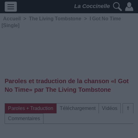
La Coccinelle
Accueil
>
The Living Tombstone
>
I Got No Time
[Single]
Paroles et traduction de la chanson «I Got
No Time» par The Living Tombstone
Paroles + Traduction
Téléchargement
Vidéos
⇑
Commentaires