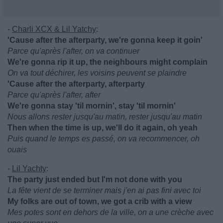
-
Charli XCX & Lil Yatchy
:
'Cause after the afterparty, we're gonna keep it goin'
Parce qu'après l'after, on va continuer
We're gonna rip it up, the neighbours might complain
On va tout déchirer, les voisins peuvent se plaindre
'Cause after the afterparty, afterparty
Parce qu'après l'after, after
We're gonna stay 'til mornin', stay 'til mornin'
Nous allons rester jusqu'au matin, rester jusqu'au matin
Then when the time is up, we'll do it again, oh yeah
Puis quand le temps es passé, on va recommencer, oh
ouais
-
Lil Yachty
:
The party just ended but I'm not done with you
La fête vient de se terminer mais j'en ai pas fini avec toi
My folks are out of town, we got a crib with a view
Mes potes sont en dehors de la ville, on a une crèche avec