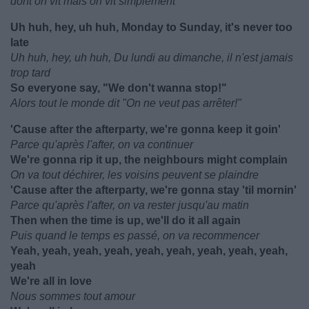
dont on vit mais on vit simplement
Uh huh, hey, uh huh, Monday to Sunday, it's never too
late
Uh huh, hey, uh huh, Du lundi au dimanche, il n'est jamais
trop tard
So everyone say, "We don't wanna stop!"
Alors tout le monde dit "On ne veut pas arrêter!"
'Cause after the afterparty, we're gonna keep it goin'
Parce qu'après l'after, on va continuer
We're gonna rip it up, the neighbours might complain
On va tout déchirer, les voisins peuvent se plaindre
'Cause after the afterparty, we're gonna stay 'til mornin'
Parce qu'après l'after, on va rester jusqu'au matin
Then when the time is up, we'll do it all again
Puis quand le temps es passé, on va recommencer
Yeah, yeah, yeah, yeah, yeah, yeah, yeah, yeah, yeah,
yeah
We're all in love
Nous sommes tout amour