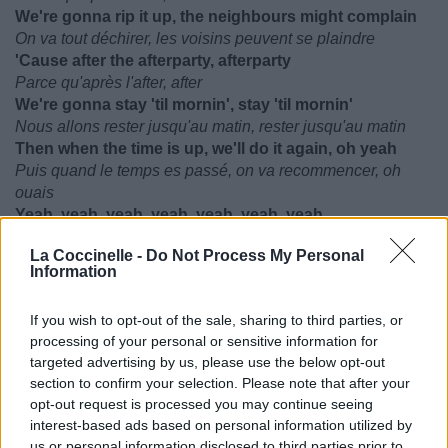
We're gonna rip it up, the neighbours might complain
On va tout déchirer, les voisins peuvent se plaindre
'Cause after the afterparty, afterparty
Parce qu'après l'after, after
We're gonna stay 'til mornin', stay 'til mornin'
Nous allons rester jusqu'au matin, rester jusqu'au matin
Then when the time is up, we'll do it again, oh yeah
Puis quand le temps es passé, on va recommencer, oh
ouais
Yeah, yeah, yeah, yeah, yeah, yeah, yeah
We're all in, we're all in love, yeah
La Coccinelle -
Do Not Process My Personal
On est tous, on est tous amoureux, ouais
Information
Monday to Sunday doing it our way
Du lundi au dimanche à notre sauce
If you wish to opt-out of the sale, sharing to third parties, or
RiRi on replay, cheers to the weekday
processing of your personal or sensitive information for
targeted advertising by us, please use the below opt-out
RiRi en boucle, à la vôtre pour la semaine
section to confirm your selection. Please note that after your
We're all in, we're all in love, yeah
opt-out request is processed you may continue seeing
On est tous, on est tous amoureux, ouais
interest-based ads based on personal information utilized by
__________
us or personal information disclosed to third parties prior to