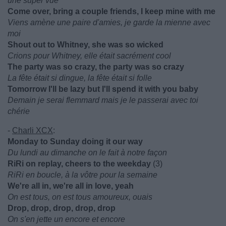
une super vue
Come over, bring a couple friends, I keep mine with me
Viens amène une paire d'amies, je garde la mienne avec
moi
Shout out to Whitney, she was so wicked
Crions pour Whitney, elle était sacrément cool
The party was so crazy, the party was so crazy
La fête était si dingue, la fête était si folle
Tomorrow I'll be lazy but I'll spend it with you baby
Demain je serai flemmard mais je le passerai avec toi
chérie
-
Charli XCX
:
Monday to Sunday doing it our way
Du lundi au dimanche on le fait à notre façon
RiRi on replay, cheers to the weekday
(3)
RiRi en boucle, à la vôtre pour la semaine
We're all in, we're all in love, yeah
On est tous, on est tous amoureux, ouais
Drop, drop, drop, drop, drop
On s'en jette un encore et encore