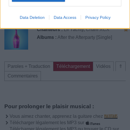
Publié par
Visa
le 3 novembre 2016
247895
5
5
7
Data Deletion
Data Access
Privacy Policy
à 8h42.
Chanteurs :
Lil Yachty
,
Charli XCX
Albums :
After the Afterparty [Single]
Paroles + Traduction
Téléchargement
Vidéos
⇑
Commentaires
Pour prolonger le plaisir musical :
Vous aimez chanter, apprenez la guitare chez
Télécharger légalement les MP3 sur
Télécharger légalement les MP3 ou trouver le CD sur