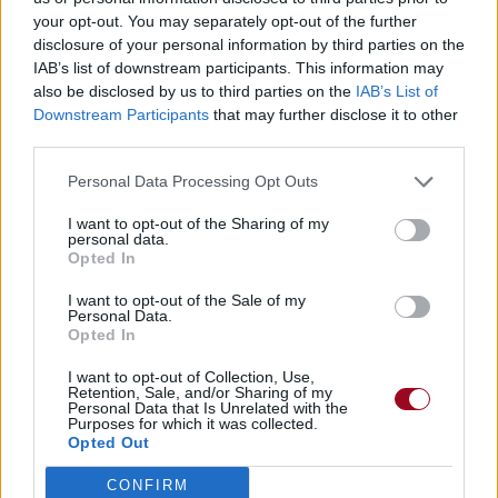
(1) After : moment après une fête, ou un événement, ou les
your opt-out. You may separately opt-out of the further
participants continuent à festoyer jusqu'au matin
disclosure of your personal information by third parties on the
(1) Studio 54 est une discothèque de New York.
IAB’s list of downstream participants. This information may
(3) RiRi : Rihanna
also be disclosed by us to third parties on the
IAB’s List of
Downstream Participants
that may further disclose it to other
third parties.
Personal Data Processing Opt Outs
I want to opt-out of the Sharing of my
personal data.
Opted In
I want to opt-out of the Sale of my
Personal Data.
Opted In
I want to opt-out of Collection, Use,
Retention, Sale, and/or Sharing of my
Personal Data that Is Unrelated with the
Purposes for which it was collected.
Opted Out
CONFIRM