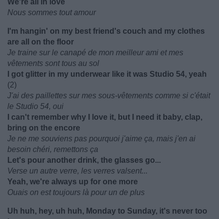
We're all in love
Nous sommes tout amour
I'm hangin' on my best friend's couch and my clothes
are all on the floor
Je traine sur le canapé de mon meilleur ami et mes
vêtements sont tous au sol
I got glitter in my underwear like it was Studio 54, yeah
(2)
J'ai des paillettes sur mes sous-vêtements comme si c'était
le Studio 54, oui
I can't remember why I love it, but I need it baby, clap,
bring on the encore
Je ne me souviens pas pourquoi j'aime ça, mais j'en ai
besoin chéri, remettons ça
Let's pour another drink, the glasses go...
Verse un autre verre, les verres valsent...
Yeah, we're always up for one more
Ouais on est toujours là pour un de plus
Uh huh, hey, uh huh, Monday to Sunday, it's never too