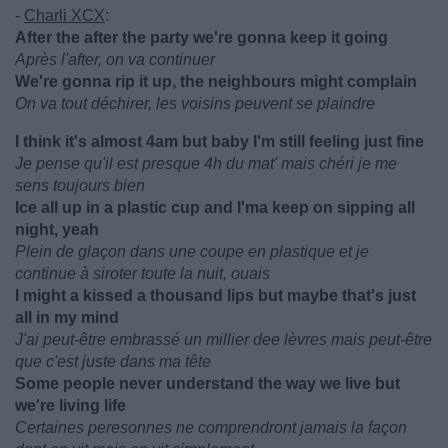
-
Charli XCX
:
After the after the party we're gonna keep it going
Après l'after, on va continuer
We're gonna rip it up, the neighbours might complain
On va tout déchirer, les voisins peuvent se plaindre
I think it's almost 4am but baby I'm still feeling just fine
Je pense qu'il est presque 4h du mat' mais chéri je me
sens toujours bien
Ice all up in a plastic cup and I'ma keep on sipping all
night, yeah
Plein de glaçon dans une coupe en plastique et je
continue à siroter toute la nuit, ouais
I might a kissed a thousand lips but maybe that's just
all in my mind
J'ai peut-être embrassé un millier dee lèvres mais peut-être
que c'est juste dans ma tête
Some people never understand the way we live but
we're living life
Certaines peresonnes ne comprendront jamais la façon