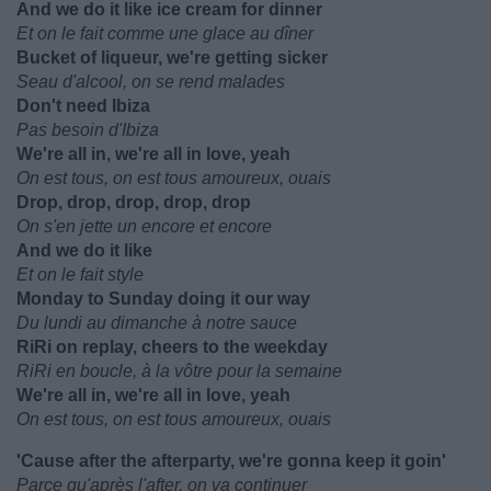
And we do it like ice cream for dinner
Et on le fait comme une glace au dîner
Bucket of liqueur, we're getting sicker
Seau d'alcool, on se rend malades
Don't need Ibiza
Pas besoin d'Ibiza
We're all in, we're all in love, yeah
On est tous, on est tous amoureux, ouais
Drop, drop, drop, drop, drop
On s'en jette un encore et encore
And we do it like
Et on le fait style
Monday to Sunday doing it our way
Du lundi au dimanche à notre sauce
RiRi on replay, cheers to the weekday
RiRi en boucle, à la vôtre pour la semaine
We're all in, we're all in love, yeah
On est tous, on est tous amoureux, ouais
'Cause after the afterparty, we're gonna keep it goin'
Parce qu'après l'after, on va continuer