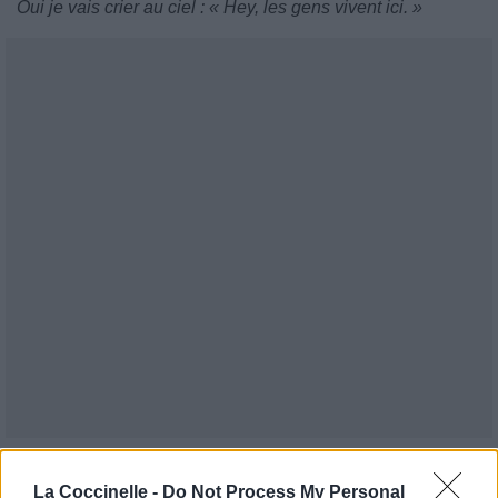
Oui je vais crier au ciel : « Hey, les gens vivent ici. »
Publié par
Straga9
le 13 juillet 2016 à
5326
2
2
5
La Coccinelle -
Do Not Process My Personal