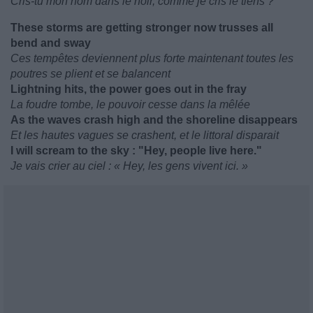
Cris-tu mon nom dans le noir, comme je cris le tiens ?
These storms are getting stronger now trusses all
bend and sway
Ces tempêtes deviennent plus forte maintenant toutes les
poutres se plient et se balancent
Lightning hits, the power goes out in the fray
La foudre tombe, le pouvoir cesse dans la mêlée
As the waves crash high and the shoreline disappears
Et les hautes vagues se crashent, et le littoral disparait
I will scream to the sky : "Hey, people live here."
Je vais crier au ciel : « Hey, les gens vivent ici. »