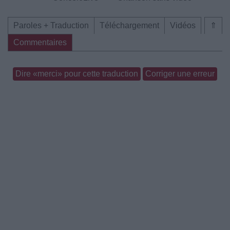
Paroles + Traduction
Téléchargement
Vidéos
⇑
Commentaires
Dire «merci» pour cette traduction
Corriger une erreur