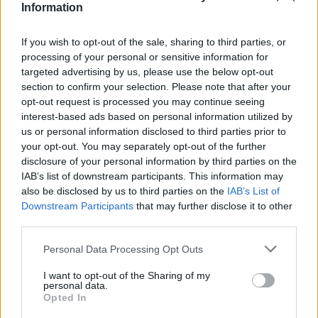
22h33.
Information
Chanteurs :
Rise Against
If you wish to opt-out of the sale, sharing to third parties, or
Albums :
The Black Market
processing of your personal or sensitive information for
targeted advertising by us, please use the below opt-out
section to confirm your selection. Please note that after your
opt-out request is processed you may continue seeing
interest-based ads based on personal information utilized by
Paroles + Traduction
Téléchargement
Vidéos
⇑
us or personal information disclosed to third parties prior to
Commentaires
your opt-out. You may separately opt-out of the further
disclosure of your personal information by third parties on the
IAB’s list of downstream participants. This information may
also be disclosed by us to third parties on the
IAB’s List of
Downstream Participants
that may further disclose it to other
Pour prolonger le plaisir musical :
third parties.
Vous aimez chanter, apprenez la guitare chez
Personal Data Processing Opt Outs
Télécharger légalement les MP3 sur
Télécharger légalement les MP3 ou trouver le CD sur
I want to opt-out of the Sharing of my
personal data.
Opted In
Trouver des vinyles et des CD sur