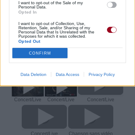
Trouver un instrument de musique ou une partition au
I want to opt-out of the Sale of my
meilleur prix sur
Personal Data.
Opted In
I want to opt-out of Collection, Use,
Paroles + Traduction
Téléchargement
Vidéos
⇑
Retention, Sale, and/or Sharing of my
Personal Data that Is Unrelated with the
Purposes for which it was collected.
Commentaires
Opted Out
Voir la vidéo de «People Live
CONFIRM
Here»
Data Deletion
Data Access
Privacy Policy
Concert/Live
Concert/Live
Concert/Live
Concert/Live
Chanson sans vidéo